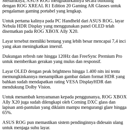
Menariknya, ASUS ROG menghadirkannya secara bundling
dengan ROG XREAL R1 Edition 20 Gaming AR Glasses untuk
pengalaman gaming portabel yang lengkap.
Untuk pertama kalinya pada PC Handheld dari ASUS ROG, layar
Nebula HDR Display yang menggunakan panel OLED telah
disematkan pada ROG XBOX Ally X20.
Layar tersebut memiliki bentang yang lebih besar mencapai 7,4 inci
yang akan meningkatkan imersif.
Dukungan refresh rate hingga 120Hz dan FreeSync Premium Pro
untuk memberikan gerakan yang mulus dan responsif.
Layar OLED dengan peak brightness hingga 1.400 nits ini tentu
memungkinkannya menampilkan gambar dalam format HDR yang
bahkan sudah mendapatkan rating VESA DisplayHDR dan
mendukung Dolby Vision.
Untuk menambah kenyamanan kepada penggunanya, ROG XBOX
Ally X20 juga sudah dilengkapi oleh Corning DXC glass dan
lapisan anti-pantulan yang diklaim mampu mengurangi glare hingga
65%.
ASUS ROG pun memastikan sistem pendinginnya didesain ulang
untuk menjaga suhu layar.