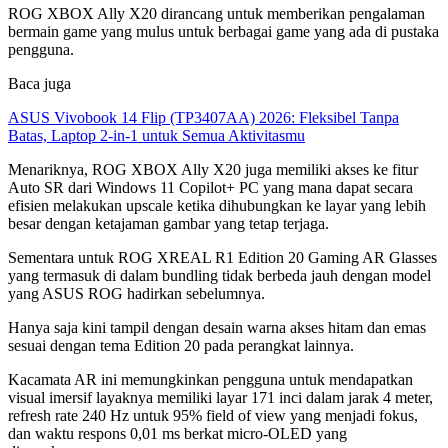
ROG XBOX Ally X20 dirancang untuk memberikan pengalaman
bermain game yang mulus untuk berbagai game yang ada di pustaka
pengguna.
Baca juga
ASUS Vivobook 14 Flip (TP3407AA) 2026: Fleksibel Tanpa
Batas, Laptop 2-in-1 untuk Semua Aktivitasmu
Menariknya, ROG XBOX Ally X20 juga memiliki akses ke fitur
Auto SR dari Windows 11 Copilot+ PC yang mana dapat secara
efisien melakukan upscale ketika dihubungkan ke layar yang lebih
besar dengan ketajaman gambar yang tetap terjaga.
Sementara untuk ROG XREAL R1 Edition 20 Gaming AR Glasses
yang termasuk di dalam bundling tidak berbeda jauh dengan model
yang ASUS ROG hadirkan sebelumnya.
Hanya saja kini tampil dengan desain warna akses hitam dan emas
sesuai dengan tema Edition 20 pada perangkat lainnya.
Kacamata AR ini memungkinkan pengguna untuk mendapatkan
visual imersif layaknya memiliki layar 171 inci dalam jarak 4 meter,
refresh rate 240 Hz untuk 95% field of view yang menjadi fokus,
dan waktu respons 0,01 ms berkat micro-OLED yang