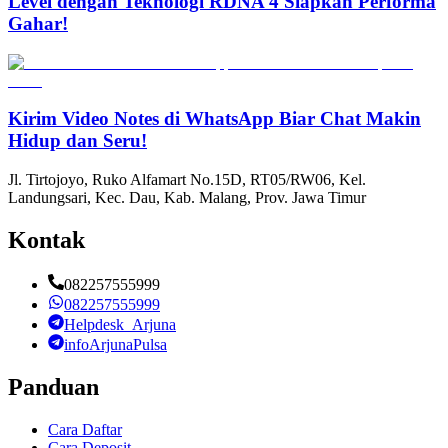
Level dengan Teknologi RDNA 4 Siapkan Performa
Gahar!
Kirim Video Notes di WhatsApp Biar Chat Makin
Hidup dan Seru!
Jl. Tirtojoyo, Ruko Alfamart No.15D, RT05/RW06, Kel.
Landungsari, Kec. Dau, Kab. Malang, Prov. Jawa Timur
Kontak
082257555999
082257555999
Helpdesk_Arjuna
infoArjunaPulsa
Panduan
Cara Daftar
Cara Deposit