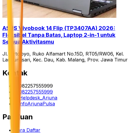
ASUS Vivobook 14 Flip (TP3407AA) 2026:
Fleksibel Tanpa Batas, Laptop 2-in-1 untuk
Semua Aktivitasmu
Jl. Tirtojoyo, Ruko Alfamart No.15D, RT05/RW06, Kel.
Landungsari, Kec. Dau, Kab. Malang, Prov. Jawa Timur
Kontak
082257555999
082257555999
Helpdesk_Arjuna
infoArjunaPulsa
Panduan
Cara Daftar