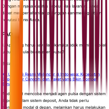
Dengan menjaga kualitas produk dan layanan, Anda
dapat mempertahankan pelanggan dan meningkatkan
reputasi bisnis Anda.
FAQ
1. Apa yang harus saya lakukan jika tidak memiliki modal
untuk memulai bisnis agen pulsa?
Baca juga
XL Ultra 5G Resmi Meluncur di Indonesia: Kecepatan
Super, Fitur Canggih, dan Paket yang Bikin Dompet
Tenang!
Anda dapat mencoba menjadi agen pulsa dengan sistem
deposit. Dalam sistem deposit, Anda tidak perlu
membayar modal di depan, melainkan harus melakukan