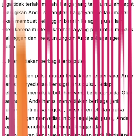
juga tidak terlalu murah. Harga yang terlalu murah dapat
merugikan Anda, sedangkan harga yang terlalu mahal
akan membuat pelanggan beralih ke agen pulsa lain.
Oleh karena itu, tentukan harga yang pas untuk menarik
pelanggan dan menguntungkan Anda sebagai agen
pulsa.
2. Menyediakan berbagai jenis pulsa
Sebagai agen pulsa murah terbaik dan terpercaya, Anda
harus menyediakan berbagai jenis pulsa. Setiap
pelanggan memiliki kebutuhan yang berbeda-beda. Oleh
karena itu, Anda harus menyediakan berbagai jenis
pulsa seperti pulsa reguler, pulsa internet, dan pulsa
SMS. Dengan menyediakan berbagai jenis pulsa, Anda
dapat memenuhi kebutuhan pelanggan dan
meningkatkan kepercayaan pelanggan pada bisnis Anda.