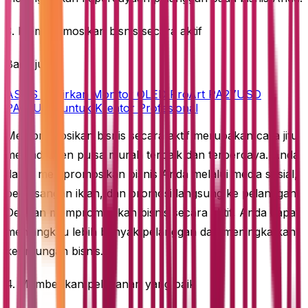
3. Mempromosikan bisnis secara aktif
Baca juga
ASUS Hadirkan Monitor OLED ProArt PA27USD
PA32USD untuk Kreator Profesional
Mempromosikan bisnis secara aktif merupakan cara jitu
menjadi agen pulsa murah terbaik dan terpercaya. Anda
dapat mempromosikan bisnis Anda melalui media sosial,
pemasangan iklan, dan promosi langsung ke pelanggan.
Dengan mempromosikan bisnis secara aktif, Anda dapat
menjangkau lebih banyak pelanggan dan meningkatkan
keuntungan bisnis.
4. Memberikan pelayanan yang baik