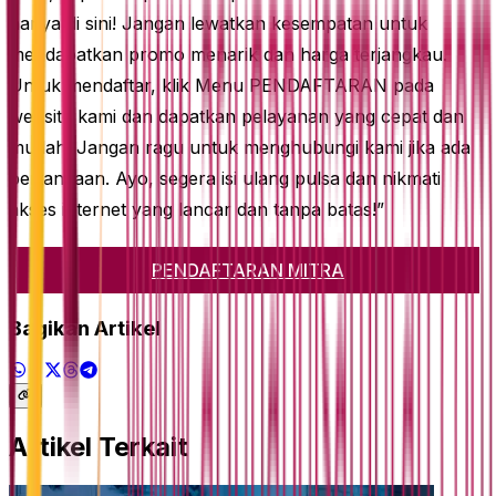
hanya di sini! Jangan lewatkan kesempatan untuk
mendapatkan promo menarik dan harga terjangkau.
Untuk mendaftar, klik Menu PENDAFTARAN pada
website kami dan dapatkan pelayanan yang cepat dan
mudah. Jangan ragu untuk menghubungi kami jika ada
pertanyaan. Ayo, segera isi ulang pulsa dan nikmati
akses internet yang lancar dan tanpa batas!”
PENDAFTARAN MITRA
Bagikan Artikel
Artikel Terkait