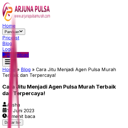
Home
Panduan
Pricelist
Blog
Login
Download
Home
»
Blog
»
Cara Jitu Menjadi Agen Pulsa Murah
Terbaik dan Terpercaya!
Cara Jitu Menjadi Agen Pulsa Murah Terbaik
dan Terpercaya!
Alisha
13 Juni 2023
4
menit baca
Daftar Isi
-