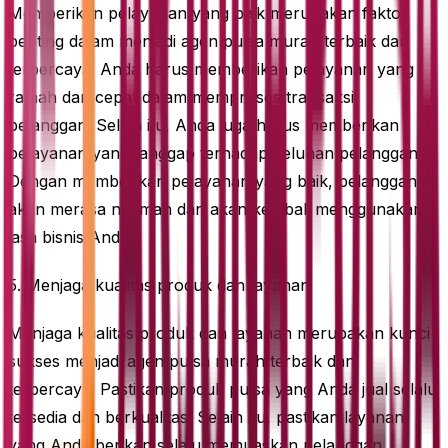
Memberikan pelayanan yang baik merupakan faktor
penting dalam menjadi agen pulsa murah terbaik dan
terpercaya. Anda harus memberikan pelayanan yang
ramah dan cepat dalam memproses transaksi
pelanggan. Selain itu, Anda juga harus memberikan
pelayanan yang tanggap terhadap keluhan pelanggan.
Dengan memberikan pelayanan yang baik, pelanggan
akan merasa nyaman dan akan kembali menggunakan
jasa bisnis Anda.
5. Menjaga kualitas produk dan layanan
Menjaga kualitas produk dan layanan merupakan kunci
sukses menjadi agen pulsa murah terbaik dan
terpercaya. Pastikan produk pulsa yang Anda jual selalu
tersedia dan berkualitas. Selain itu, pastikan layanan
yang Anda berikan selalu memuaskan pelanggan.