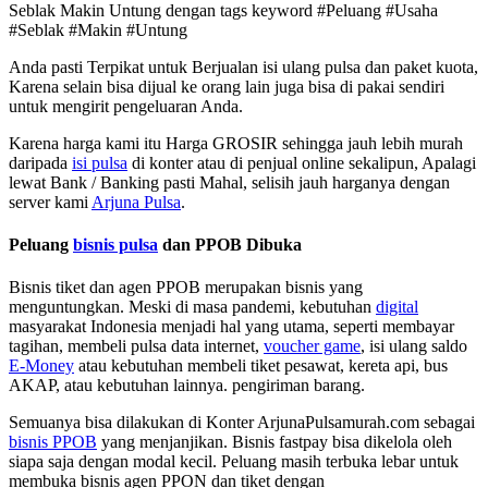
Seblak Makin Untung dengan tags keyword #Peluang #Usaha
#Seblak #Makin #Untung
Anda pasti Terpikat untuk Berjualan isi ulang pulsa dan paket kuota,
Karena selain bisa dijual ke orang lain juga bisa di pakai sendiri
untuk mengirit pengeluaran Anda.
Karena harga kami itu Harga GROSIR sehingga jauh lebih murah
daripada
isi pulsa
di konter atau di penjual online sekalipun, Apalagi
lewat Bank / Banking pasti Mahal, selisih jauh harganya dengan
server kami
Arjuna Pulsa
.
Peluang
bisnis pulsa
dan PPOB Dibuka
Bisnis tiket dan agen PPOB merupakan bisnis yang
menguntungkan. Meski di masa pandemi, kebutuhan
digital
masyarakat Indonesia menjadi hal yang utama, seperti membayar
tagihan, membeli pulsa data internet,
voucher game
, isi ulang saldo
E-Money
atau kebutuhan membeli tiket pesawat, kereta api, bus
AKAP, atau kebutuhan lainnya. pengiriman barang.
Semuanya bisa dilakukan di Konter ArjunaPulsamurah.com sebagai
bisnis PPOB
yang menjanjikan. Bisnis fastpay bisa dikelola oleh
siapa saja dengan modal kecil. Peluang masih terbuka lebar untuk
membuka bisnis agen PPON dan tiket dengan