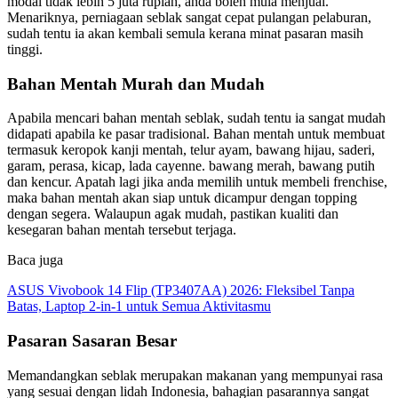
modal tidak lebih 5 juta rupiah, anda boleh mula menjual.
Menariknya, perniagaan seblak sangat cepat pulangan pelaburan,
sudah tentu ia akan kembali semula kerana minat pasaran masih
tinggi.
Bahan Mentah Murah dan Mudah
Apabila mencari bahan mentah seblak, sudah tentu ia sangat mudah
didapati apabila ke pasar tradisional. Bahan mentah untuk membuat
termasuk keropok kanji mentah, telur ayam, bawang hijau, saderi,
garam, perasa, kicap, lada cayenne. bawang merah, bawang putih
dan kencur. Apatah lagi jika anda memilih untuk membeli frenchise,
maka bahan mentah akan siap untuk dicampur dengan topping
dengan segera. Walaupun agak mudah, pastikan kualiti dan
kesegaran bahan mentah tersebut terjaga.
Baca juga
ASUS Vivobook 14 Flip (TP3407AA) 2026: Fleksibel Tanpa
Batas, Laptop 2-in-1 untuk Semua Aktivitasmu
Pasaran Sasaran Besar
Memandangkan seblak merupakan makanan yang mempunyai rasa
yang sesuai dengan lidah Indonesia, bahagian pasarannya sangat