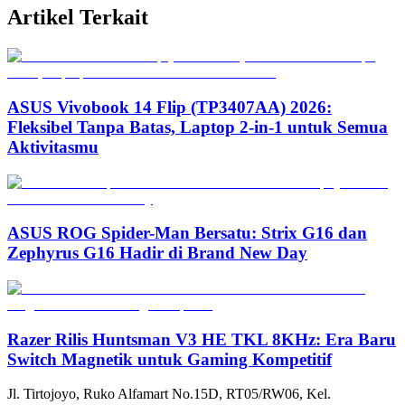
Artikel Terkait
ASUS Vivobook 14 Flip (TP3407AA) 2026:
Fleksibel Tanpa Batas, Laptop 2-in-1 untuk Semua
Aktivitasmu
ASUS ROG Spider-Man Bersatu: Strix G16 dan
Zephyrus G16 Hadir di Brand New Day
Razer Rilis Huntsman V3 HE TKL 8KHz: Era Baru
Switch Magnetik untuk Gaming Kompetitif
Jl. Tirtojoyo, Ruko Alfamart No.15D, RT05/RW06, Kel.