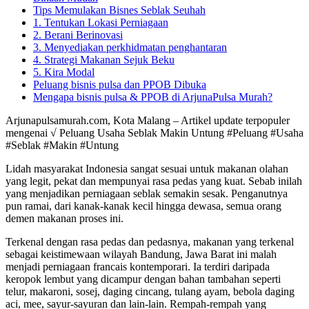
Tips Memulakan Bisnes Seblak Seuhah
1. Tentukan Lokasi Perniagaan
2. Berani Berinovasi
3. Menyediakan perkhidmatan penghantaran
4. Strategi Makanan Sejuk Beku
5. Kira Modal
Peluang bisnis pulsa dan PPOB Dibuka
Mengapa bisnis pulsa & PPOB di ArjunaPulsa Murah?
Arjunapulsamurah.com, Kota Malang – Artikel update terpopuler
mengenai √ Peluang Usaha Seblak Makin Untung #Peluang #Usaha
#Seblak #Makin #Untung
Lidah masyarakat Indonesia sangat sesuai untuk makanan olahan
yang legit, pekat dan mempunyai rasa pedas yang kuat. Sebab inilah
yang menjadikan perniagaan seblak semakin sesak. Penganutnya
pun ramai, dari kanak-kanak kecil hingga dewasa, semua orang
demen makanan proses ini.
Terkenal dengan rasa pedas dan pedasnya, makanan yang terkenal
sebagai keistimewaan wilayah Bandung, Jawa Barat ini malah
menjadi perniagaan francais kontemporari. Ia terdiri daripada
keropok lembut yang dicampur dengan bahan tambahan seperti
telur, makaroni, sosej, daging cincang, tulang ayam, bebola daging
aci, mee, sayur-sayuran dan lain-lain. Rempah-rempah yang