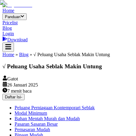
Home
Panduan
Pricelist
Blog
Login
Download
Home
»
Blog
»
√ Peluang Usaha Seblak Makin Untung
√ Peluang Usaha Seblak Makin Untung
Gatot
26 Januari 2025
7
menit baca
Daftar Isi
-
Peluang Perniagaan Kontemporari Seblak
Modal Minimum
Bahan Mentah Murah dan Mudah
Pasaran Sasaran Besar
Pemasaran Mudah
Binaan Mudah