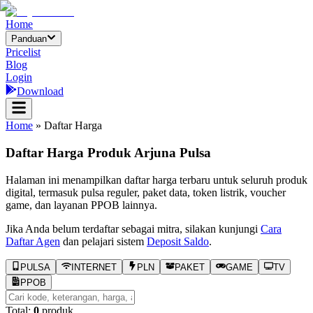
Home
Panduan
Pricelist
Blog
Login
Download
Home
» Daftar Harga
Daftar Harga Produk
Arjuna Pulsa
Halaman ini menampilkan daftar harga terbaru untuk seluruh produk
digital, termasuk pulsa reguler, paket data, token listrik, voucher
game, dan layanan PPOB lainnya.
Jika Anda belum terdaftar sebagai mitra, silakan kunjungi
Cara
Daftar Agen
dan pelajari sistem
Deposit Saldo
.
PULSA
INTERNET
PLN
PAKET
GAME
TV
PPOB
Total:
0
produk