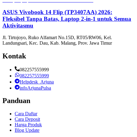
ASUS Vivobook 14 Flip (TP3407AA) 2026:
Fleksibel Tanpa Batas, Laptop 2-in-1 untuk Semua
Aktivitasmu
Jl. Tirtojoyo, Ruko Alfamart No.15D, RT05/RW06, Kel.
Landungsari, Kec. Dau, Kab. Malang, Prov. Jawa Timur
Kontak
082257555999
082257555999
Helpdesk_Arjuna
infoArjunaPulsa
Panduan
Cara Daftar
Cara Deposit
Harga Produk
Blog Update