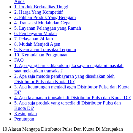
Anda
1. Produk Berkualitas Tinggi
2. Harga Yang Kompetitif
3. Pilihan Produk Yang Beragam
4. Transaksi Mudah dan Cepat
5. Layanan Pelanggan yang Ramah
6. Pembayaran Mudah
7. Pelayanan 24 Jam
8. Mudah Menjadi Agen
9. Keamanan Transaksi Terjamin
10. Kemudahan Penggunaan
FAQ
1. Apa yang harus dilakukan jika saya mengalami masalah
saat melakukan transaksi?
2. Apa saja metode pembayaran yang disediakan oleh
Distributor Pulsa dan Kuota Di?
3. Apa keuntungan menjadi agen Distributor Pulsa dan Kuota
Di?
4. Apa keamanan transaksi di Distributor Pulsa dan Kuota Di?
5. Apa saja produk yang tersedia di Distributor Pulsa dan
Kuota Di?
Kesimpulan
Penutupan
10 Alasan Mengapa Distributor Pulsa Dan Kuota Di Merupakan