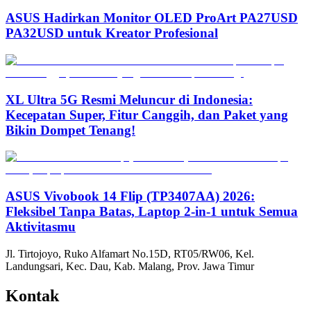
ASUS Hadirkan Monitor OLED ProArt PA27USD
PA32USD untuk Kreator Profesional
XL Ultra 5G Resmi Meluncur di Indonesia:
Kecepatan Super, Fitur Canggih, dan Paket yang
Bikin Dompet Tenang!
ASUS Vivobook 14 Flip (TP3407AA) 2026:
Fleksibel Tanpa Batas, Laptop 2-in-1 untuk Semua
Aktivitasmu
Jl. Tirtojoyo, Ruko Alfamart No.15D, RT05/RW06, Kel.
Landungsari, Kec. Dau, Kab. Malang, Prov. Jawa Timur
Kontak