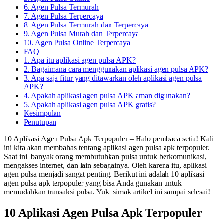
6. Agen Pulsa Termurah
7. Agen Pulsa Terpercaya
8. Agen Pulsa Termurah dan Terpercaya
9. Agen Pulsa Murah dan Terpercaya
10. Agen Pulsa Online Terpercaya
FAQ
1. Apa itu aplikasi agen pulsa APK?
2. Bagaimana cara menggunakan aplikasi agen pulsa APK?
3. Apa saja fitur yang ditawarkan oleh aplikasi agen pulsa
APK?
4. Apakah aplikasi agen pulsa APK aman digunakan?
5. Apakah aplikasi agen pulsa APK gratis?
Kesimpulan
Penutupan
10 Aplikasi Agen Pulsa Apk Terpopuler – Halo pembaca setia! Kali
ini kita akan membahas tentang aplikasi agen pulsa apk terpopuler.
Saat ini, banyak orang membutuhkan pulsa untuk berkomunikasi,
mengakses internet, dan lain sebagainya. Oleh karena itu, aplikasi
agen pulsa menjadi sangat penting. Berikut ini adalah 10 aplikasi
agen pulsa apk terpopuler yang bisa Anda gunakan untuk
memudahkan transaksi pulsa. Yuk, simak artikel ini sampai selesai!
10 Aplikasi Agen Pulsa Apk Terpopuler