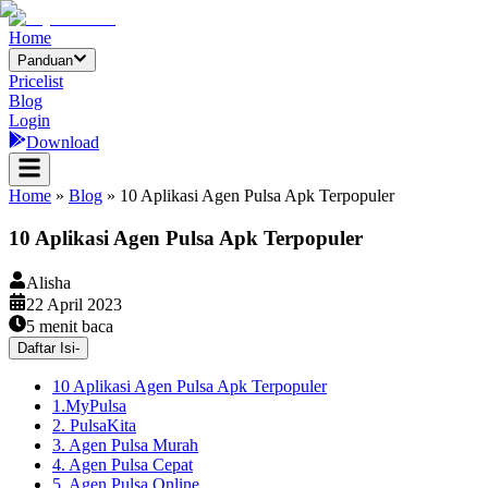
Home
Panduan
Pricelist
Blog
Login
Download
Home
»
Blog
»
10 Aplikasi Agen Pulsa Apk Terpopuler
10 Aplikasi Agen Pulsa Apk Terpopuler
Alisha
22 April 2023
5
menit baca
Daftar Isi
-
10 Aplikasi Agen Pulsa Apk Terpopuler
1.MyPulsa
2. PulsaKita
3. Agen Pulsa Murah
4. Agen Pulsa Cepat
5. Agen Pulsa Online