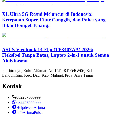
XL Ultra 5G Resmi Meluncur di Indonesia:
Kecepatan Super, Fitur Canggih, dan Paket yang
Bikin Dompet Tenang!
ASUS Vivobook 14 Flip (TP3407AA) 2026:
Fleksibel Tanpa Batas, Laptop 2-in-1 untuk Semua
Aktivitasmu
Jl. Tirtojoyo, Ruko Alfamart No.15D, RT05/RW06, Kel.
Landungsari, Kec. Dau, Kab. Malang, Prov. Jawa Timur
Kontak
082257555999
082257555999
Helpdesk_Arjuna
infoArjunaPulsa