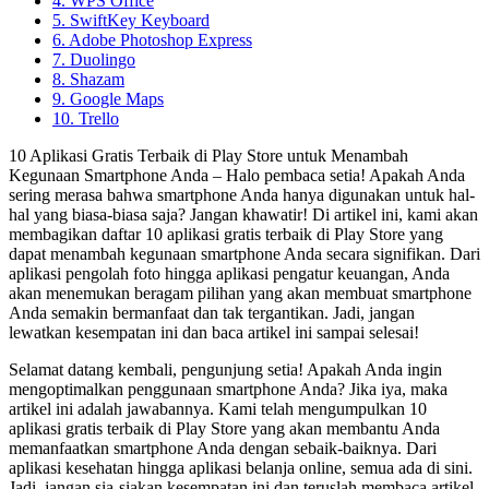
4. WPS Office
5. SwiftKey Keyboard
6. Adobe Photoshop Express
7. Duolingo
8. Shazam
9. Google Maps
10. Trello
10 Aplikasi Gratis Terbaik di Play Store untuk Menambah
Kegunaan Smartphone Anda – Halo pembaca setia! Apakah Anda
sering merasa bahwa smartphone Anda hanya digunakan untuk hal-
hal yang biasa-biasa saja? Jangan khawatir! Di artikel ini, kami akan
membagikan daftar 10 aplikasi gratis terbaik di Play Store yang
dapat menambah kegunaan smartphone Anda secara signifikan. Dari
aplikasi pengolah foto hingga aplikasi pengatur keuangan, Anda
akan menemukan beragam pilihan yang akan membuat smartphone
Anda semakin bermanfaat dan tak tergantikan. Jadi, jangan
lewatkan kesempatan ini dan baca artikel ini sampai selesai!
Selamat datang kembali, pengunjung setia! Apakah Anda ingin
mengoptimalkan penggunaan smartphone Anda? Jika iya, maka
artikel ini adalah jawabannya. Kami telah mengumpulkan 10
aplikasi gratis terbaik di Play Store yang akan membantu Anda
memanfaatkan smartphone Anda dengan sebaik-baiknya. Dari
aplikasi kesehatan hingga aplikasi belanja online, semua ada di sini.
Jadi, jangan sia-siakan kesempatan ini dan teruslah membaca artikel