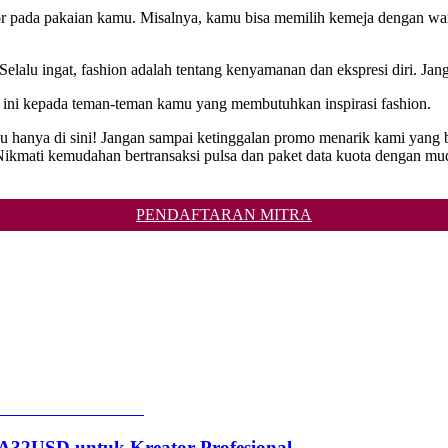
r pada pakaian kamu. Misalnya, kamu bisa memilih kemeja dengan warn
Selalu ingat, fashion adalah tentang kenyamanan dan ekspresi diri. Jan
el ini kepada teman-teman kamu yang membutuhkan inspirasi fashion.
ngkau hanya di sini! Jangan sampai ketinggalan promo menarik kami y
ati kemudahan bertransaksi pulsa dan paket data kuota dengan mudah
PENDAFTARAN MITRA
2USD untuk Kreator Profesional