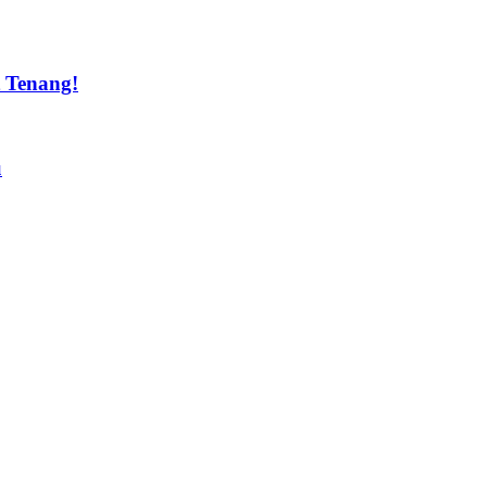
t Tenang!
u