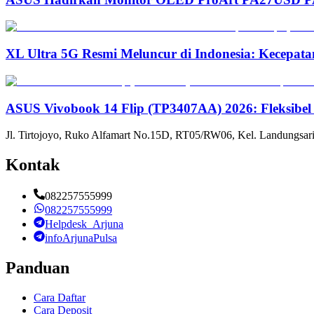
XL Ultra 5G Resmi Meluncur di Indonesia: Kecepata
ASUS Vivobook 14 Flip (TP3407AA) 2026: Fleksibel
Jl. Tirtojoyo, Ruko Alfamart No.15D, RT05/RW06, Kel. Landungsari
Kontak
082257555999
082257555999
Helpdesk_Arjuna
infoArjunaPulsa
Panduan
Cara Daftar
Cara Deposit