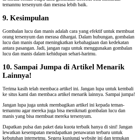
temanmu tersenyum dan merasa lebih baik.
9. Kesimpulan
Gombalan lucu dan manis adalah cara yang efektif untuk membuat
orang tersenyum dan merasa dihargai. Dalam hubungan, gombalan
lucu dan manis dapat meningkatkan kebahagiaan dan kedekatan
antara pasangan. Jadi, jangan ragu untuk menggunakan gombalan
lucu dan manis dalam kehidupan sehari-harimu.
10. Sampai Jumpa di Artikel Menarik
Lainnya!
Terima kasih telah membaca artikel ini. Jangan lupa untuk kembali
ke situs kami dan membaca artikel menarik lainnya. Sampai jumpa!
Jangan lupa juga untuk membagikan artikel ini kepada teman-
temanmu agar mereka juga bisa menikmati gombalan lucu dan
manis yang bisa membuat mereka tersenyum.
Dapatkan pulsa dan paket data kuota terbaik hanya di sini! Jangan
lewatkan kesempatan mendapatkan penawaran terbaru untuk
kebutuhan internetmu. Segera kunjungi website ini dan temukan