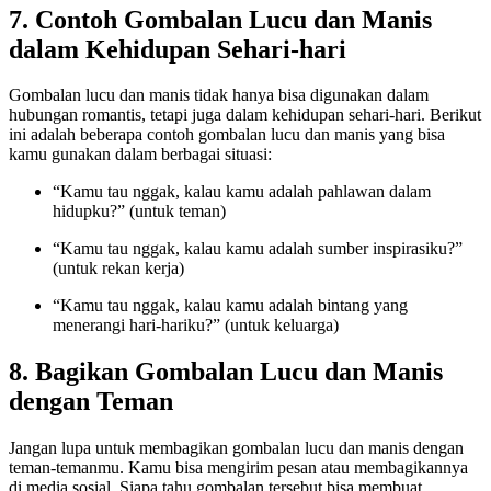
7. Contoh Gombalan Lucu dan Manis
dalam Kehidupan Sehari-hari
Gombalan lucu dan manis tidak hanya bisa digunakan dalam
hubungan romantis, tetapi juga dalam kehidupan sehari-hari. Berikut
ini adalah beberapa contoh gombalan lucu dan manis yang bisa
kamu gunakan dalam berbagai situasi:
“Kamu tau nggak, kalau kamu adalah pahlawan dalam
hidupku?” (untuk teman)
“Kamu tau nggak, kalau kamu adalah sumber inspirasiku?”
(untuk rekan kerja)
“Kamu tau nggak, kalau kamu adalah bintang yang
menerangi hari-hariku?” (untuk keluarga)
8. Bagikan Gombalan Lucu dan Manis
dengan Teman
Jangan lupa untuk membagikan gombalan lucu dan manis dengan
teman-temanmu. Kamu bisa mengirim pesan atau membagikannya
di media sosial. Siapa tahu gombalan tersebut bisa membuat