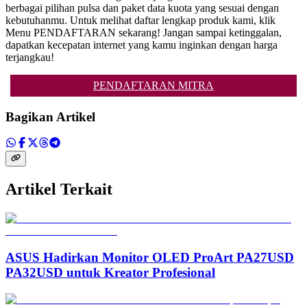
berbagai pilihan pulsa dan paket data kuota yang sesuai dengan
kebutuhanmu. Untuk melihat daftar lengkap produk kami, klik
Menu PENDAFTARAN sekarang! Jangan sampai ketinggalan,
dapatkan kecepatan internet yang kamu inginkan dengan harga
terjangkau!
PENDAFTARAN MITRA
Bagikan Artikel
Artikel Terkait
ASUS Hadirkan Monitor OLED ProArt PA27USD
PA32USD untuk Kreator Profesional