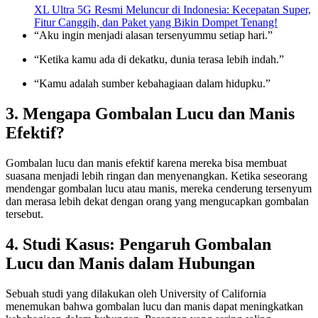
XL Ultra 5G Resmi Meluncur di Indonesia: Kecepatan Super,
Fitur Canggih, dan Paket yang Bikin Dompet Tenang!
“Aku ingin menjadi alasan tersenyummu setiap hari.”
“Ketika kamu ada di dekatku, dunia terasa lebih indah.”
“Kamu adalah sumber kebahagiaan dalam hidupku.”
3. Mengapa Gombalan Lucu dan Manis
Efektif?
Gombalan lucu dan manis efektif karena mereka bisa membuat
suasana menjadi lebih ringan dan menyenangkan. Ketika seseorang
mendengar gombalan lucu atau manis, mereka cenderung tersenyum
dan merasa lebih dekat dengan orang yang mengucapkan gombalan
tersebut.
4. Studi Kasus: Pengaruh Gombalan
Lucu dan Manis dalam Hubungan
Sebuah studi yang dilakukan oleh University of California
menemukan bahwa gombalan lucu dan manis dapat meningkatkan