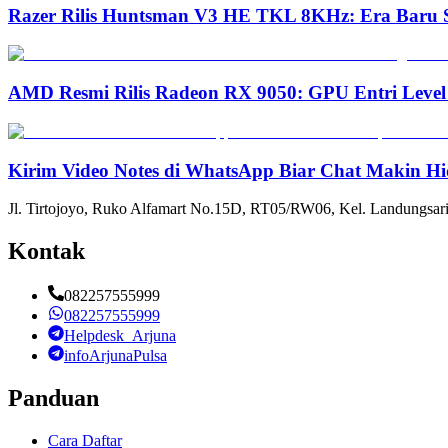
Razer Rilis Huntsman V3 HE TKL 8KHz: Era Baru S
AMD Resmi Rilis Radeon RX 9050: GPU Entri Level
Kirim Video Notes di WhatsApp Biar Chat Makin Hi
Jl. Tirtojoyo, Ruko Alfamart No.15D, RT05/RW06, Kel. Landungsari
Kontak
082257555999
082257555999
Helpdesk_Arjuna
infoArjunaPulsa
Panduan
Cara Daftar