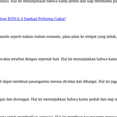
unya. Hal ini menunjukkan bahwa kamu peduli dan siap membantu pas
logi RDNA 4 Siapkan Performa Gahar!
antis seperti makan malam romantis, jalan-jalan ke tempat yang inda
n waktu tersebut dengan sepenuh hati. Hal ini menunjukkan bahwa k
cil dapat membuat pasanganmu merasa dicintai dan dihargai. Hal ini 
ungan dan dorongan. Hal ini menunjukkan bahwa kamu peduli dan sia
lupa untuk memberikan apresiasi. Hal ini membuat pasanganmu merasa d