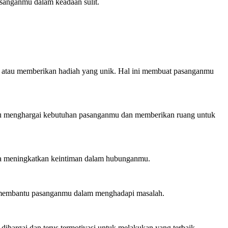
anganmu dalam keadaan sulit.
h, atau memberikan hadiah yang unik. Hal ini membuat pasanganmu
amu menghargai kebutuhan pasanganmu dan memberikan ruang untuk
juga meningkatkan keintiman dalam hubunganmu.
p membantu pasanganmu dalam menghadapi masalah.
ihargai dan terus termotivasi untuk melakukan yang terbaik.