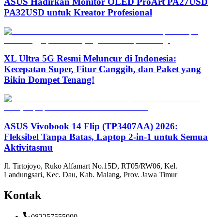
ASUS Hadirkan Monitor OLED ProArt PA27USD
PA32USD untuk Kreator Profesional
XL Ultra 5G Resmi Meluncur di Indonesia:
Kecepatan Super, Fitur Canggih, dan Paket yang
Bikin Dompet Tenang!
ASUS Vivobook 14 Flip (TP3407AA) 2026:
Fleksibel Tanpa Batas, Laptop 2-in-1 untuk Semua
Aktivitasmu
Jl. Tirtojoyo, Ruko Alfamart No.15D, RT05/RW06, Kel.
Landungsari, Kec. Dau, Kab. Malang, Prov. Jawa Timur
Kontak
082257555999