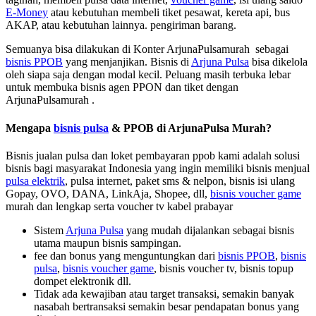
E-Money
atau kebutuhan membeli tiket pesawat, kereta api, bus
AKAP, atau kebutuhan lainnya. pengiriman barang.
Semuanya bisa dilakukan di Konter ArjunaPulsamurah sebagai
bisnis PPOB
yang menjanjikan. Bisnis di
Arjuna Pulsa
bisa dikelola
oleh siapa saja dengan modal kecil. Peluang masih terbuka lebar
untuk membuka bisnis agen PPON dan tiket dengan
ArjunaPulsamurah .
Mengapa
bisnis pulsa
& PPOB di ArjunaPulsa Murah?
Bisnis jualan pulsa dan loket pembayaran ppob kami adalah solusi
bisnis bagi masyarakat Indonesia yang ingin memiliki bisnis menjual
pulsa elektrik
, pulsa internet, paket sms & nelpon, bisnis isi ulang
Gopay, OVO, DANA, LinkAja, Shopee, dll,
bisnis voucher game
murah dan lengkap serta voucher tv kabel prabayar
Sistem
Arjuna Pulsa
yang mudah dijalankan sebagai bisnis
utama maupun bisnis sampingan.
fee dan bonus yang menguntungkan dari
bisnis PPOB
,
bisnis
pulsa
,
bisnis voucher game
, bisnis voucher tv, bisnis topup
dompet elektronik dll.
Tidak ada kewajiban atau target transaksi, semakin banyak
nasabah bertransaksi semakin besar pendapatan bonus yang