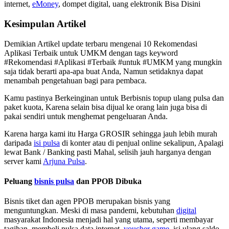
internet,
eMoney
, dompet digital, uang elektronik Bisa Disini
Kesimpulan Artikel
Demikian Artikel update terbaru mengenai 10 Rekomendasi
Aplikasi Terbaik untuk UMKM dengan tags keyword
#Rekomendasi #Aplikasi #Terbaik #untuk #UMKM yang mungkin
saja tidak berarti apa-apa buat Anda, Namun setidaknya dapat
menambah pengetahuan bagi para pembaca.
Kamu pastinya Berkeinginan untuk Berbisnis topup ulang pulsa dan
paket kuota, Karena selain bisa dijual ke orang lain juga bisa di
pakai sendiri untuk menghemat pengeluaran Anda.
Karena harga kami itu Harga GROSIR sehingga jauh lebih murah
daripada
isi pulsa
di konter atau di penjual online sekalipun, Apalagi
lewat Bank / Banking pasti Mahal, selisih jauh harganya dengan
server kami
Arjuna Pulsa
.
Peluang
bisnis pulsa
dan PPOB Dibuka
Bisnis tiket dan agen PPOB merupakan bisnis yang
menguntungkan. Meski di masa pandemi, kebutuhan
digital
masyarakat Indonesia menjadi hal yang utama, seperti membayar
tagihan, membeli pulsa data internet,
voucher game
, isi ulang saldo