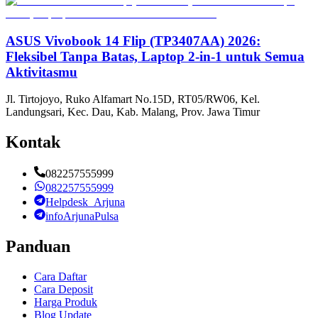
ASUS Vivobook 14 Flip (TP3407AA) 2026:
Fleksibel Tanpa Batas, Laptop 2-in-1 untuk Semua
Aktivitasmu
Jl. Tirtojoyo, Ruko Alfamart No.15D, RT05/RW06, Kel.
Landungsari, Kec. Dau, Kab. Malang, Prov. Jawa Timur
Kontak
082257555999
082257555999
Helpdesk_Arjuna
infoArjunaPulsa
Panduan
Cara Daftar
Cara Deposit
Harga Produk
Blog Update