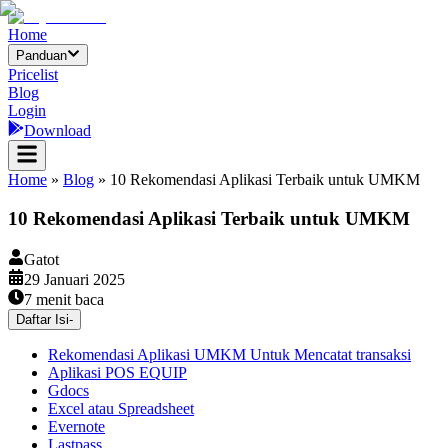
Home
Panduan
Pricelist
Blog
Login
Download
Home
»
Blog
»
10 Rekomendasi Aplikasi Terbaik untuk UMKM
10 Rekomendasi Aplikasi Terbaik untuk UMKM
Gatot
29 Januari 2025
7
menit baca
Daftar Isi
-
Rekomendasi Aplikasi UMKM Untuk Mencatat transaksi
Aplikasi POS EQUIP
Gdocs
Excel atau Spreadsheet
Evernote
Lastpass