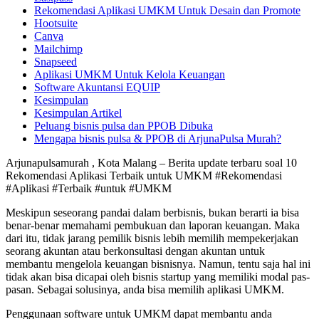
Rekomendasi Aplikasi UMKM Untuk Desain dan Promote
Hootsuite
Canva
Mailchimp
Snapseed
Aplikasi UMKM Untuk Kelola Keuangan
Software Akuntansi EQUIP
Kesimpulan
Kesimpulan Artikel
Peluang bisnis pulsa dan PPOB Dibuka
Mengapa bisnis pulsa & PPOB di ArjunaPulsa Murah?
Arjunapulsamurah , Kota Malang – Berita update terbaru soal 10
Rekomendasi Aplikasi Terbaik untuk UMKM #Rekomendasi
#Aplikasi #Terbaik #untuk #UMKM
Meskipun seseorang pandai dalam berbisnis, bukan berarti ia bisa
benar-benar memahami pembukuan dan laporan keuangan. Maka
dari itu, tidak jarang pemilik bisnis lebih memilih mempekerjakan
seorang akuntan atau berkonsultasi dengan akuntan untuk
membantu mengelola keuangan bisnisnya. Namun, tentu saja hal ini
tidak akan bisa dicapai oleh bisnis startup yang memiliki modal pas-
pasan. Sebagai solusinya, anda bisa memilih aplikasi UMKM.
Penggunaan software untuk UMKM dapat membantu anda