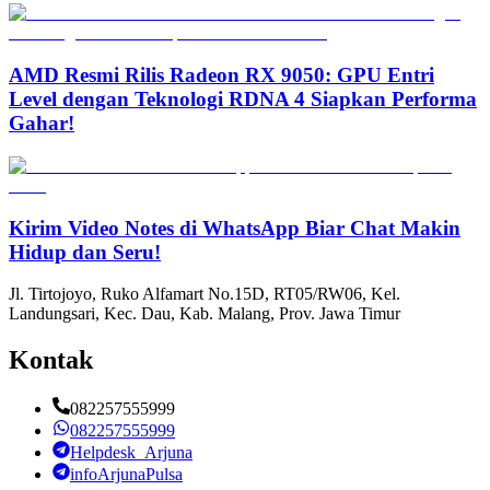
AMD Resmi Rilis Radeon RX 9050: GPU Entri
Level dengan Teknologi RDNA 4 Siapkan Performa
Gahar!
Kirim Video Notes di WhatsApp Biar Chat Makin
Hidup dan Seru!
Jl. Tirtojoyo, Ruko Alfamart No.15D, RT05/RW06, Kel.
Landungsari, Kec. Dau, Kab. Malang, Prov. Jawa Timur
Kontak
082257555999
082257555999
Helpdesk_Arjuna
infoArjunaPulsa