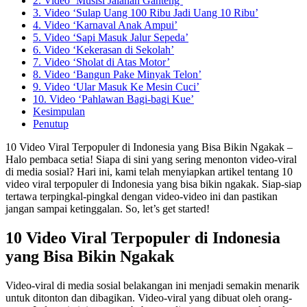
2. Video ‘Musisi Jalanan Ganteng’
3. Video ‘Sulap Uang 100 Ribu Jadi Uang 10 Ribu’
4. Video ‘Karnaval Anak Ampui’
5. Video ‘Sapi Masuk Jalur Sepeda’
6. Video ‘Kekerasan di Sekolah’
7. Video ‘Sholat di Atas Motor’
8. Video ‘Bangun Pake Minyak Telon’
9. Video ‘Ular Masuk Ke Mesin Cuci’
10. Video ‘Pahlawan Bagi-bagi Kue’
Kesimpulan
Penutup
10 Video Viral Terpopuler di Indonesia yang Bisa Bikin Ngakak –
Halo pembaca setia! Siapa di sini yang sering menonton video-viral
di media sosial? Hari ini, kami telah menyiapkan artikel tentang 10
video viral terpopuler di Indonesia yang bisa bikin ngakak. Siap-siap
tertawa terpingkal-pingkal dengan video-video ini dan pastikan
jangan sampai ketinggalan. So, let’s get started!
10 Video Viral Terpopuler di Indonesia
yang Bisa Bikin Ngakak
Video-viral di media sosial belakangan ini menjadi semakin menarik
untuk ditonton dan dibagikan. Video-viral yang dibuat oleh orang-