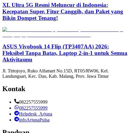
XL Ultra 5G Resmi Meluncur di Indonesia:
Kecepatan Super, Fitur Canggih, dan Paket yang
Bikin Dompet Tenang!
ASUS Vivobook 14 Flip (TP3407AA) 2026:
Fleksibel Tanpa Batas, Laptop 2-in-1 untuk Semua
Aktivitasmu
Jl. Tirtojoyo, Ruko Alfamart No.15D, RT05/RW06, Kel.
Landungsari, Kec. Dau, Kab. Malang, Prov. Jawa Timur
Kontak
082257555999
082257555999
Helpdesk_Arjuna
infoArjunaPulsa
Panduan