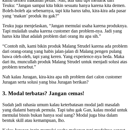
kamu demen makanan pedas. Nah, ada satu tips menarik dari
Teuku: “Jangan sampai kita bikin sesuatu hanya karena kita demen.
Boleh-boleh aja sebenarnya, tapi kita harus tahu, kira-kira ada pasar
yang ‘makan’ produk itu gak?”
Teuku juga menjelaskan, “Jangan memulai usaha karena produknya.
Tapi mulailah usaha karena customer dan problem-nya. Jadi yang
harus kita lihat adalah problem dari orang itu apa sih.”
“Contoh nih, kami bikin produk Malang Strudel karena ada problem
dari orang-orang yang habis jalan-jalan di Malang pengen pulang
bawa oleh-oleh, tapi yang keren. Yang experience-nya beda. Maka
dari itu, muncullah produk Malang Strudel untuk menjadi solusi atas
problem tersebut.”
Nah kalau Juragan, kira-kira apa nih problem dari calon customer
Juragan serta solusi yang bisa Juragan berikan?
3. Modal terbatas? Jangan cemas!
Sudah jadi rahasia umum kalau keterbatasan modal jadi masalah
yang dialami banyak pemula. Tapi tahu gak Gan, kalau modal untuk
memulai bisnis bukan hanya soal uang? Modal juga bisa dalam
bentuk skill atau kemampuan, lho.