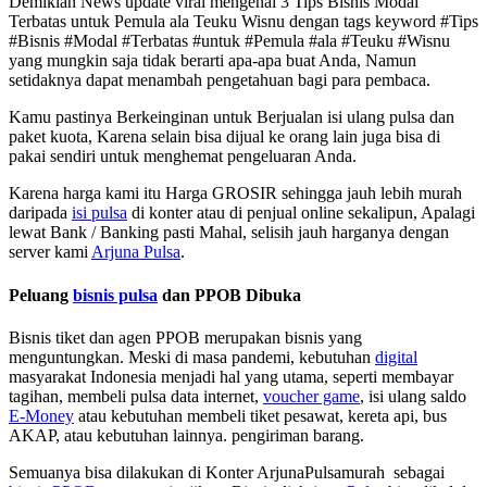
Demikian News update viral mengenai 3 Tips Bisnis Modal
Terbatas untuk Pemula ala Teuku Wisnu dengan tags keyword #Tips
#Bisnis #Modal #Terbatas #untuk #Pemula #ala #Teuku #Wisnu
yang mungkin saja tidak berarti apa-apa buat Anda, Namun
setidaknya dapat menambah pengetahuan bagi para pembaca.
Kamu pastinya Berkeinginan untuk Berjualan isi ulang pulsa dan
paket kuota, Karena selain bisa dijual ke orang lain juga bisa di
pakai sendiri untuk menghemat pengeluaran Anda.
Karena harga kami itu Harga GROSIR sehingga jauh lebih murah
daripada
isi pulsa
di konter atau di penjual online sekalipun, Apalagi
lewat Bank / Banking pasti Mahal, selisih jauh harganya dengan
server kami
Arjuna Pulsa
.
Peluang
bisnis pulsa
dan PPOB Dibuka
Bisnis tiket dan agen PPOB merupakan bisnis yang
menguntungkan. Meski di masa pandemi, kebutuhan
digital
masyarakat Indonesia menjadi hal yang utama, seperti membayar
tagihan, membeli pulsa data internet,
voucher game
, isi ulang saldo
E-Money
atau kebutuhan membeli tiket pesawat, kereta api, bus
AKAP, atau kebutuhan lainnya. pengiriman barang.
Semuanya bisa dilakukan di Konter ArjunaPulsamurah sebagai