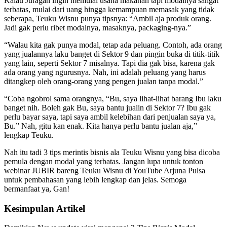
Kalau Juragan ingin memulai usaha makanan tapi modalnya sangat
terbatas, mulai dari uang hingga kemampuan memasak yang tidak
seberapa, Teuku Wisnu punya tipsnya: “Ambil aja produk orang.
Jadi gak perlu ribet modalnya, masaknya, packaging-nya.”
“Walau kita gak punya modal, tetap ada peluang. Contoh, ada orang
yang jualannya laku banget di Sektor 9 dan pingin buka di titik-titik
yang lain, seperti Sektor 7 misalnya. Tapi dia gak bisa, karena gak
ada orang yang ngurusnya. Nah, ini adalah peluang yang harus
ditangkep oleh orang-orang yang pengen jualan tanpa modal.”
“Coba ngobrol sama orangnya, “Bu, saya lihat-lihat barang Ibu laku
banget nih. Boleh gak Bu, saya bantu jualin di Sektor 7? Ibu gak
perlu bayar saya, tapi saya ambil kelebihan dari penjualan saya ya,
Bu.” Nah, gitu kan enak. Kita hanya perlu bantu jualan aja,”
lengkap Teuku.
Nah itu tadi 3 tips merintis bisnis ala Teuku Wisnu yang bisa dicoba
pemula dengan modal yang terbatas. Jangan lupa untuk tonton
webinar JUBIR bareng Teuku Wisnu di YouTube Arjuna Pulsa
untuk pembahasan yang lebih lengkap dan jelas. Semoga
bermanfaat ya, Gan!
Kesimpulan Artikel