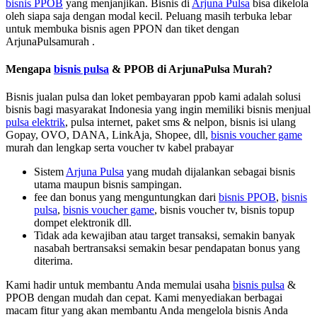
bisnis PPOB
yang menjanjikan. Bisnis di
Arjuna Pulsa
bisa dikelola
oleh siapa saja dengan modal kecil. Peluang masih terbuka lebar
untuk membuka bisnis agen PPON dan tiket dengan
ArjunaPulsamurah .
Mengapa
bisnis pulsa
& PPOB di ArjunaPulsa Murah?
Bisnis jualan pulsa dan loket pembayaran ppob kami adalah solusi
bisnis bagi masyarakat Indonesia yang ingin memiliki bisnis menjual
pulsa elektrik
, pulsa internet, paket sms & nelpon, bisnis isi ulang
Gopay, OVO, DANA, LinkAja, Shopee, dll,
bisnis voucher game
murah dan lengkap serta voucher tv kabel prabayar
Sistem
Arjuna Pulsa
yang mudah dijalankan sebagai bisnis
utama maupun bisnis sampingan.
fee dan bonus yang menguntungkan dari
bisnis PPOB
,
bisnis
pulsa
,
bisnis voucher game
, bisnis voucher tv, bisnis topup
dompet elektronik dll.
Tidak ada kewajiban atau target transaksi, semakin banyak
nasabah bertransaksi semakin besar pendapatan bonus yang
diterima.
Kami hadir untuk membantu Anda memulai usaha
bisnis pulsa
&
PPOB dengan mudah dan cepat. Kami menyediakan berbagai
macam fitur yang akan membantu Anda mengelola bisnis Anda