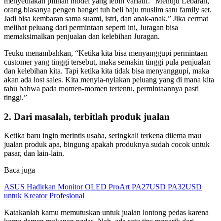
menyediakan pilihan model yang lebih variatif. “Menuju Lebaran,
orang biasanya pengen banget tuh beli baju muslim satu family set.
Jadi bisa kembaran sama suami, istri, dan anak-anak.” Jika cermat
melihat peluang dari permintaan seperti ini, Juragan bisa
memaksimalkan penjualan dan kelebihan Juragan.
Teuku menambahkan, “Ketika kita bisa menyanggupi permintaan
customer yang tinggi tersebut, maka semakin tinggi pula penjualan
dan kelebihan kita. Tapi ketika kita tidak bisa menyanggupi, maka
akan ada lost sales. Kita menyia-nyiakan peluang yang di mana kita
tahu bahwa pada momen-momen tertentu, permintaannya pasti
tinggi.”
2. Dari masalah, terbitlah produk jualan
Ketika baru ingin merintis usaha, seringkali terkena dilema mau
jualan produk apa, bingung apakah produknya sudah cocok untuk
pasar, dan lain-lain.
Baca juga
ASUS Hadirkan Monitor OLED ProArt PA27USD PA32USD
untuk Kreator Profesional
Katakanlah kamu memutuskan untuk jualan lontong pedas karena