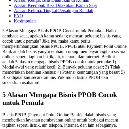
Alasan Ketiga: Bisa Dilakukan di Rumah
Alasan Keempat: Bisa Dilakukan Kapan Saja
Alasan Kelima: Tingkat Persaingan Rendah
FAQ
Kesimpulan
5 Alasan Mengapa Bisnis PPOB Cocok untuk Pemula – Hallo
pembaca setia, apakah kamu sedang mencari peluang bisnis yang
cocok untuk pemula? Jika iya, maka kamu perlu
mempertimbangkan bisnis PPOB. PPOB atau Payment Point Online
Bank adalah bisnis yang membantu orang membayar tagihan secara
online, seperti tagihan listrik, air, telepon, dan internet. Berikut
adalah 5 alasan mengapa bisnis PPOB cocok untuk pemula: 1)
Modal awal yang relatif kecil; 2) Banyak peluang pasar; 3) Tidak
memerlukan keahlian khusus; 4) Potensi keuntungan yang besar; 5)
Bisa dijalankan secara online. Yuk mulai bisnis PPOB dan
sukseskan usahamu!
5 Alasan Mengapa Bisnis PPOB Cocok
untuk Pemula
Bisnis PPOB (Payment Point Online Bank) adalah bisnis yang
memberikan layanan pembayaran online untuk berbagai macam
tagihan seperti listrik, air, telepon, internet, dan lain sebagainya.