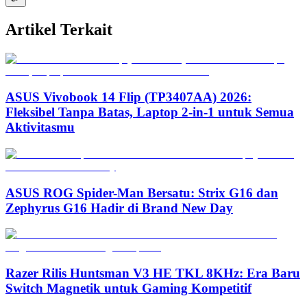
Artikel Terkait
ASUS Vivobook 14 Flip (TP3407AA) 2026:
Fleksibel Tanpa Batas, Laptop 2-in-1 untuk Semua
Aktivitasmu
ASUS ROG Spider-Man Bersatu: Strix G16 dan
Zephyrus G16 Hadir di Brand New Day
Razer Rilis Huntsman V3 HE TKL 8KHz: Era Baru
Switch Magnetik untuk Gaming Kompetitif