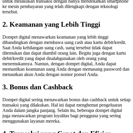
untuk melakukan transaksi dengan hanya mendekatkan smartphone
ke mesin pembayaran yang telah dilengkapi dengan teknologi
tersebut.
2. Keamanan yang Lebih Tinggi
Dompet digital menawarkan keamanan yang lebih tinggi
dibandingkan dengan membawa uang cash atau kartu debit/kredit.
Saat Anda kehilangan uang cash, uang tersebut tidak dapat
ditemukan dan dapat diambil orang lain. Begitu juga dengan kartu
debit/kredit yang dapat disalahgunakan oleh orang yang
menemukannya. Namun, dengan dompet digital, Anda dapat
memastikan keamanan uang Anda dengan memasang password dan
menautkan akun Anda dengan nomor ponsel Anda.
3. Bonus dan Cashback
Dompet digital sering menawarkan bonus dan cashback untuk setiap
transaksi yang dilakukan. Hal ini dapat menghemat pengeluaran
Anda dalam jangka panjang. Selain itu, beberapa dompet digital
juga menawarkan program loyalitas bagi pengguna yang sering
menggunakan layanan mereka.