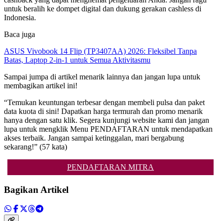
untuk beralih ke dompet digital dan dukung gerakan cashless di
Indonesia.
Baca juga
ASUS Vivobook 14 Flip (TP3407AA) 2026: Fleksibel Tanpa
Batas, Laptop 2-in-1 untuk Semua Aktivitasmu
Sampai jumpa di artikel menarik lainnya dan jangan lupa untuk
membagikan artikel ini!
“Temukan keuntungan terbesar dengan membeli pulsa dan paket
data kuota di sini! Dapatkan harga termurah dan promo menarik
hanya dengan satu klik. Segera kunjungi website kami dan jangan
lupa untuk mengklik Menu PENDAFTARAN untuk mendapatkan
akses terbaik. Jangan sampai ketinggalan, mari bergabung
sekarang!” (57 kata)
PENDAFTARAN MITRA
Bagikan Artikel