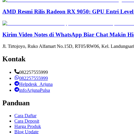
AMD Resmi Rilis Radeon RX 9050: GPU Entri Level
Kirim Video Notes di WhatsApp Biar Chat Makin Hi
Jl. Tirtojoyo, Ruko Alfamart No.15D, RT05/RW06, Kel. Landungsari
Kontak
082257555999
082257555999
Helpdesk_Arjuna
infoArjunaPulsa
Panduan
Cara Daftar
Cara Deposit
Harga Produk
Blog Update