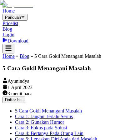
Home
Panduan
Pricelist
Blog
Login
Download
Home
»
Blog
»
5 Cara Gokil Menangani Masalah
5 Cara Gokil Menangani Masalah
Ayunindya
1 April 2023
3
menit baca
Daftar Isi
-
5 Cara Gokil Menangani Masalah
Cara 1: Jangan Terlalu Serius
Cara 2: Gunakan Humor
Cara 3: Fokus pada Solusi
Cara 4: Bertanya Pada Orang Lain
Cara 5: Lepaskan Diri Anda dari Masalah