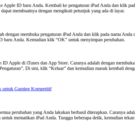
 ke Apple ID baru Anda. Kembali ke pengaturan iPad Anda dan klik p
 dapat membuatnya dengan mengikuti petunjuk yang ada di layar.
ah dengan membuka pengaturan iPad Anda dan klik pada nama Anda di 
 ID baru Anda. Kemudian klik “OK” untuk menyimpan perubahan.
h ID Apple di iTunes dan App Store. Caranya adalah dengan membuka
“Pengaturan”. Di sini, klik “Keluar” dan kemudian masuk kembali den
 untuk Gaming Kompetitif
a semua perubahan yang Anda lakukan berhasil diterapkan. Caranya a
n untuk mematikan iPad Anda. Tunggu beberapa detik, kemudian teka