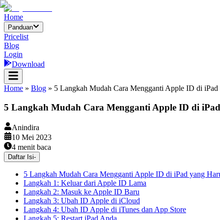
Home
Panduan
Pricelist
Blog
Login
Download
Home
»
Blog
»
5 Langkah Mudah Cara Mengganti Apple ID di iPa
5 Langkah Mudah Cara Mengganti Apple ID di iPa
Anindira
10 Mei 2023
4
menit baca
Daftar Isi
-
5 Langkah Mudah Cara Mengganti Apple ID di iPad yang Ha
Langkah 1: Keluar dari Apple ID Lama
Langkah 2: Masuk ke Apple ID Baru
Langkah 3: Ubah ID Apple di iCloud
Langkah 4: Ubah ID Apple di iTunes dan App Store
Langkah 5: Restart iPad Anda