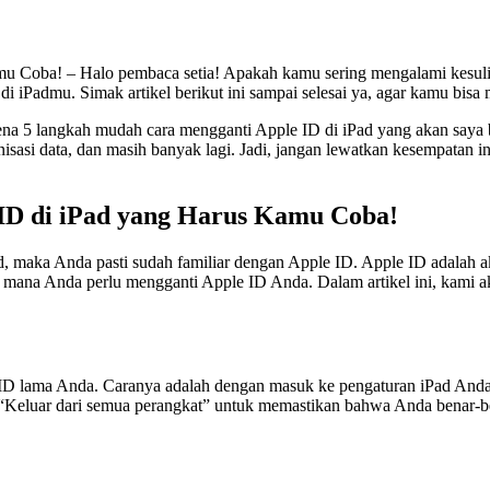
Coba! – Halo pembaca setia! Apakah kamu sering mengalami kesulitan
di iPadmu. Simak artikel berikut ini sampai selesai ya, agar kamu bi
karena 5 langkah mudah cara mengganti Apple ID di iPad yang akan saya
sasi data, dan masih banyak lagi. Jadi, jangan lewatkan kesempatan 
ID di iPad yang Harus Kamu Coba!
ad, maka Anda pasti sudah familiar dengan Apple ID. Apple ID adala
si di mana Anda perlu mengganti Apple ID Anda. Dalam artikel ini, ka
 ID lama Anda. Caranya adalah dengan masuk ke pengaturan iPad Anda 
i “Keluar dari semua perangkat” untuk memastikan bahwa Anda benar-b