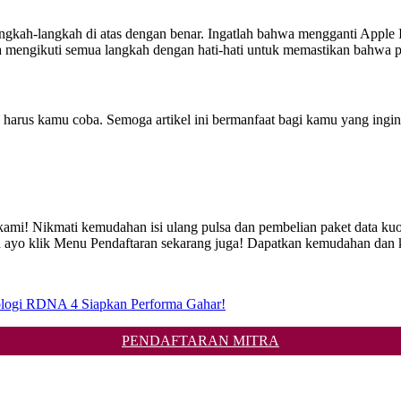
 langkah-langkah di atas dengan benar. Ingatlah bahwa mengganti Appl
da mengikuti semua langkah dengan hati-hati untuk memastikan bahwa p
harus kamu coba. Semoga artikel ini bermanfaat bagi kamu yang ingi
e kami! Nikmati kemudahan isi ulang pulsa dan pembelian paket data ku
n ayo klik Menu Pendaftaran sekarang juga! Dapatkan kemudahan dan 
logi RDNA 4 Siapkan Performa Gahar!
PENDAFTARAN MITRA