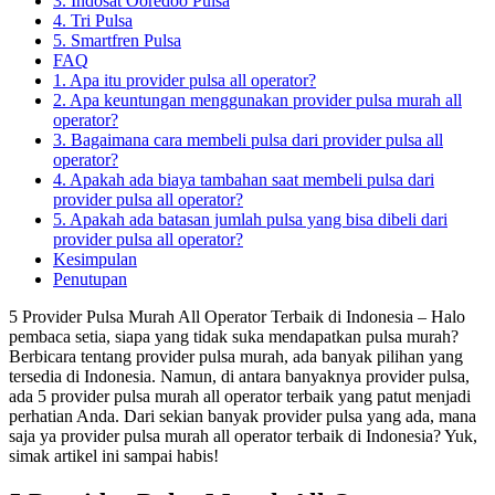
3. Indosat Ooredoo Pulsa
4. Tri Pulsa
5. Smartfren Pulsa
FAQ
1. Apa itu provider pulsa all operator?
2. Apa keuntungan menggunakan provider pulsa murah all
operator?
3. Bagaimana cara membeli pulsa dari provider pulsa all
operator?
4. Apakah ada biaya tambahan saat membeli pulsa dari
provider pulsa all operator?
5. Apakah ada batasan jumlah pulsa yang bisa dibeli dari
provider pulsa all operator?
Kesimpulan
Penutupan
5 Provider Pulsa Murah All Operator Terbaik di Indonesia – Halo
pembaca setia, siapa yang tidak suka mendapatkan pulsa murah?
Berbicara tentang provider pulsa murah, ada banyak pilihan yang
tersedia di Indonesia. Namun, di antara banyaknya provider pulsa,
ada 5 provider pulsa murah all operator terbaik yang patut menjadi
perhatian Anda. Dari sekian banyak provider pulsa yang ada, mana
saja ya provider pulsa murah all operator terbaik di Indonesia? Yuk,
simak artikel ini sampai habis!