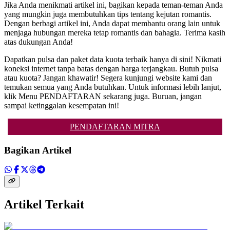
Jika Anda menikmati artikel ini, bagikan kepada teman-teman Anda
yang mungkin juga membutuhkan tips tentang kejutan romantis.
Dengan berbagi artikel ini, Anda dapat membantu orang lain untuk
menjaga hubungan mereka tetap romantis dan bahagia. Terima kasih
atas dukungan Anda!
Dapatkan pulsa dan paket data kuota terbaik hanya di sini! Nikmati
koneksi internet tanpa batas dengan harga terjangkau. Butuh pulsa
atau kuota? Jangan khawatir! Segera kunjungi website kami dan
temukan semua yang Anda butuhkan. Untuk informasi lebih lanjut,
klik Menu PENDAFTARAN sekarang juga. Buruan, jangan
sampai ketinggalan kesempatan ini!
PENDAFTARAN MITRA
Bagikan Artikel
Artikel Terkait