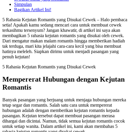
Simpulan
Bagikan Artikel Ini!
5 Rahasia Kejutan Romantis yang Disukai Cewek – Halo pembaca
setia! Apakah kamu sedang mencari cara untuk membuat cewek
terkasihmu tersenyum? Jangan khawatir, di artikel ini saya akan
membagikan 5 rahasia kejutan romantis yang disukai oleh cewek.
Dari mengatur makan malam romantis hingga memberikan hadiah
tak terduga, mari kita jelajahi cara-cara kecil yang bisa membuat
hatinya meleleh. Siapkan dirimu untuk menjadi pasangan yang
penuh kejutan!
5 Rahasia Kejutan Romantis yang Disukai Cewek
Mempererat Hubungan dengan Kejutan
Romantis
Banyak pasangan yang berjuang untuk menjaga hubungan mereka
tetap segar dan romantis. Salah satu cara untuk mempererat
hubungan adalah dengan memberikan kejutan romantis kepada
pasangan. Kejutan tersebut dapat membuat pasangan merasa
dihargai dan dicintai. Namun, tidak semua kejutan romantis cocok
untuk setiap wanita. Dalam artikel ini, kami akan membahas 5
rahasia kejutan romantis yang disukai cewek.