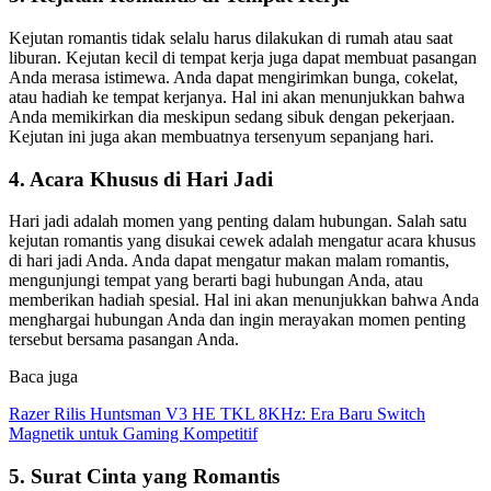
Kejutan romantis tidak selalu harus dilakukan di rumah atau saat
liburan. Kejutan kecil di tempat kerja juga dapat membuat pasangan
Anda merasa istimewa. Anda dapat mengirimkan bunga, cokelat,
atau hadiah ke tempat kerjanya. Hal ini akan menunjukkan bahwa
Anda memikirkan dia meskipun sedang sibuk dengan pekerjaan.
Kejutan ini juga akan membuatnya tersenyum sepanjang hari.
4. Acara Khusus di Hari Jadi
Hari jadi adalah momen yang penting dalam hubungan. Salah satu
kejutan romantis yang disukai cewek adalah mengatur acara khusus
di hari jadi Anda. Anda dapat mengatur makan malam romantis,
mengunjungi tempat yang berarti bagi hubungan Anda, atau
memberikan hadiah spesial. Hal ini akan menunjukkan bahwa Anda
menghargai hubungan Anda dan ingin merayakan momen penting
tersebut bersama pasangan Anda.
Baca juga
Razer Rilis Huntsman V3 HE TKL 8KHz: Era Baru Switch
Magnetik untuk Gaming Kompetitif
5. Surat Cinta yang Romantis