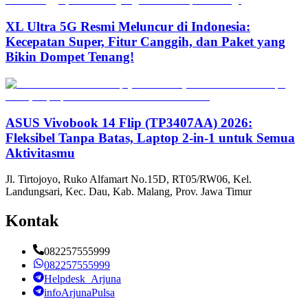
XL Ultra 5G Resmi Meluncur di Indonesia:
Kecepatan Super, Fitur Canggih, dan Paket yang
Bikin Dompet Tenang!
ASUS Vivobook 14 Flip (TP3407AA) 2026:
Fleksibel Tanpa Batas, Laptop 2-in-1 untuk Semua
Aktivitasmu
Jl. Tirtojoyo, Ruko Alfamart No.15D, RT05/RW06, Kel.
Landungsari, Kec. Dau, Kab. Malang, Prov. Jawa Timur
Kontak
082257555999
082257555999
Helpdesk_Arjuna
infoArjunaPulsa