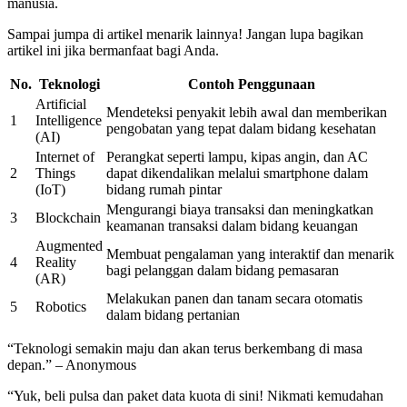
manusia.
Sampai jumpa di artikel menarik lainnya! Jangan lupa bagikan
artikel ini jika bermanfaat bagi Anda.
No.
Teknologi
Contoh Penggunaan
Artificial
Mendeteksi penyakit lebih awal dan memberikan
1
Intelligence
pengobatan yang tepat dalam bidang kesehatan
(AI)
Internet of
Perangkat seperti lampu, kipas angin, dan AC
2
Things
dapat dikendalikan melalui smartphone dalam
(IoT)
bidang rumah pintar
Mengurangi biaya transaksi dan meningkatkan
3
Blockchain
keamanan transaksi dalam bidang keuangan
Augmented
Membuat pengalaman yang interaktif dan menarik
4
Reality
bagi pelanggan dalam bidang pemasaran
(AR)
Melakukan panen dan tanam secara otomatis
5
Robotics
dalam bidang pertanian
“Teknologi semakin maju dan akan terus berkembang di masa
depan.” – Anonymous
“Yuk, beli pulsa dan paket data kuota di sini! Nikmati kemudahan