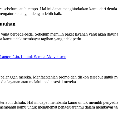
sebelum jatuh tempo. Hal ini dapat menghindarkan kamu dari denda at
engatur keuangan dengan lebih baik.
butuhan
n yang berbeda-beda. Sebelum memilih paket layanan yang akan digun
a kamu tidak membayar tagihan yang tidak perlu.
Laptop 2-in-1 untuk Semua Aktivitasmu
 pelanggan mereka. Manfaatkanlah promo dan diskon tersebut untuk 
edia layanan atau melalui media sosial mereka.
erlebih dahulu. Hal ini dapat membantu kamu untuk memilih penyedia
at membantu kamu untuk menghemat pengeluaranmu dalam membayar ta