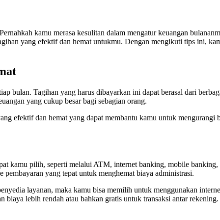
! Pernahkah kamu merasa kesulitan dalam mengatur keuangan bulananm
agihan yang efektif dan hemat untukmu. Dengan mengikuti tips ini, k
mat
p bulan. Tagihan yang harus dibayarkan ini dapat berasal dari berbagai 
euangan yang cukup besar bagi sebagian orang.
n yang efektif dan hemat yang dapat membantu kamu untuk mengurangi 
 kamu pilih, seperti melalui ATM, internet banking, mobile banking,
ode pembayaran yang tepat untuk menghemat biaya administrasi.
enyedia layanan, maka kamu bisa memilih untuk menggunakan internet
biaya lebih rendah atau bahkan gratis untuk transaksi antar rekening.