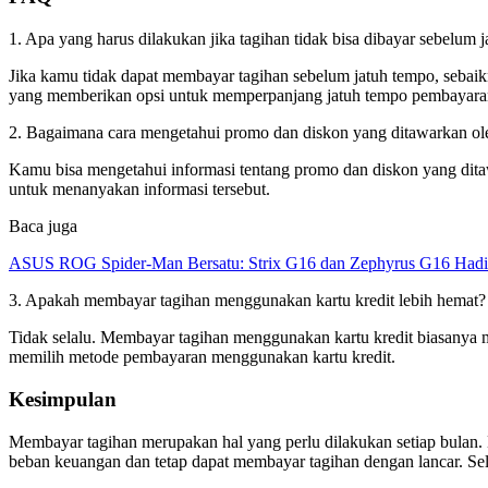
1. Apa yang harus dilakukan jika tagihan tidak bisa dibayar sebelum 
Jika kamu tidak dapat membayar tagihan sebelum jatuh tempo, seba
yang memberikan opsi untuk memperpanjang jatuh tempo pembayaran
2. Bagaimana cara mengetahui promo dan diskon yang ditawarkan ol
Kamu bisa mengetahui informasi tentang promo dan diskon yang ditaw
untuk menanyakan informasi tersebut.
Baca juga
ASUS ROG Spider-Man Bersatu: Strix G16 dan Zephyrus G16 Hadi
3. Apakah membayar tagihan menggunakan kartu kredit lebih hemat?
Tidak selalu. Membayar tagihan menggunakan kartu kredit biasanya me
memilih metode pembayaran menggunakan kartu kredit.
Kesimpulan
Membayar tagihan merupakan hal yang perlu dilakukan setiap bulan. 
beban keuangan dan tetap dapat membayar tagihan dengan lancar. Sel