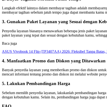
Langkah efektif lainnya dalam membayar tagihan adalah membayarnya 
membayar tagihan sebelum jatuh tempo juga dapat membantu kamu m
3. Gunakan Paket Layanan yang Sesuai dengan Ke
Penyedia layanan biasanya menawarkan beberapa jenis paket layana
paket layanan yang tepat dan sesuai dengan kebutuhan kamu, sehingg
Baca juga
ASUS Vivobook 14 Flip (TP3407AA) 2026: Fleksibel Tanpa Batas, 
4. Manfaatkan Promo dan Diskon yang Ditawarkan
Banyak penyedia layanan yang memberikan promo dan diskon untuk
mencari informasi tentang promo dan diskon ini melalui website peny
5. Lakukan Pembandingan Harga
Sebelum memilih penyedia layanan, lakukanlah pembandingan harga t
dengan kebutuhan kamu. Selain itu, pembandingan harga juga dap
FAQ