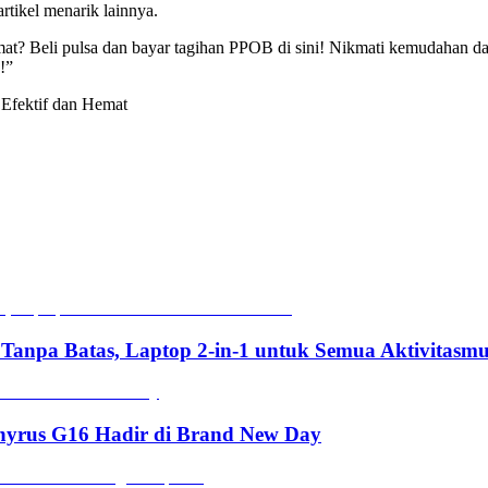
rtikel menarik lainnya.
at? Beli pulsa dan bayar tagihan PPOB di sini! Nikmati kemudahan dan
!”
 Efektif dan Hemat
 Tanpa Batas, Laptop 2-in-1 untuk Semua Aktivitasm
hyrus G16 Hadir di Brand New Day