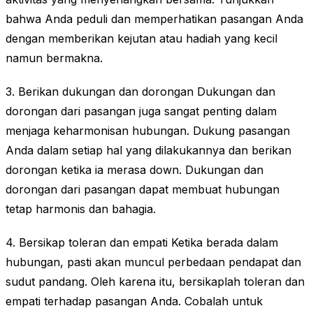
bahwa Anda peduli dan memperhatikan pasangan Anda
dengan memberikan kejutan atau hadiah yang kecil
namun bermakna.
3. Berikan dukungan dan dorongan Dukungan dan
dorongan dari pasangan juga sangat penting dalam
menjaga keharmonisan hubungan. Dukung pasangan
Anda dalam setiap hal yang dilakukannya dan berikan
dorongan ketika ia merasa down. Dukungan dan
dorongan dari pasangan dapat membuat hubungan
tetap harmonis dan bahagia.
4. Bersikap toleran dan empati Ketika berada dalam
hubungan, pasti akan muncul perbedaan pendapat dan
sudut pandang. Oleh karena itu, bersikaplah toleran dan
empati terhadap pasangan Anda. Cobalah untuk