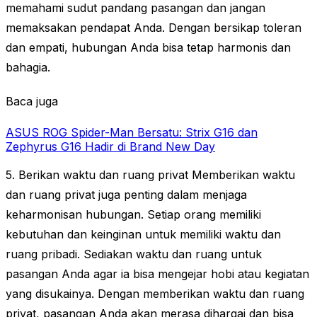
memahami sudut pandang pasangan dan jangan
memaksakan pendapat Anda. Dengan bersikap toleran
dan empati, hubungan Anda bisa tetap harmonis dan
bahagia.
Baca juga
ASUS ROG Spider-Man Bersatu: Strix G16 dan
Zephyrus G16 Hadir di Brand New Day
5. Berikan waktu dan ruang privat Memberikan waktu
dan ruang privat juga penting dalam menjaga
keharmonisan hubungan. Setiap orang memiliki
kebutuhan dan keinginan untuk memiliki waktu dan
ruang pribadi. Sediakan waktu dan ruang untuk
pasangan Anda agar ia bisa mengejar hobi atau kegiatan
yang disukainya. Dengan memberikan waktu dan ruang
privat, pasangan Anda akan merasa dihargai dan bisa