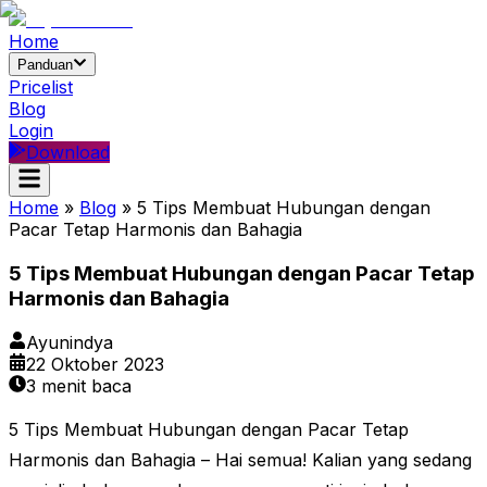
Home
Panduan
Pricelist
Blog
Login
Download
Home
»
Blog
»
5 Tips Membuat Hubungan dengan
Pacar Tetap Harmonis dan Bahagia
5 Tips Membuat Hubungan dengan Pacar Tetap
Harmonis dan Bahagia
Ayunindya
22 Oktober 2023
3
menit baca
5 Tips Membuat Hubungan dengan Pacar Tetap
Harmonis dan Bahagia – Hai semua! Kalian yang sedang