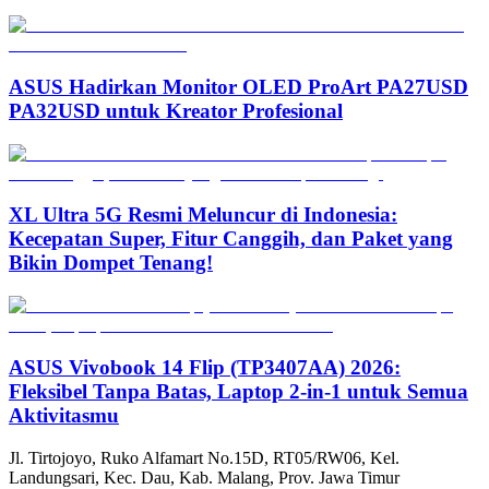
ASUS Hadirkan Monitor OLED ProArt PA27USD
PA32USD untuk Kreator Profesional
XL Ultra 5G Resmi Meluncur di Indonesia:
Kecepatan Super, Fitur Canggih, dan Paket yang
Bikin Dompet Tenang!
ASUS Vivobook 14 Flip (TP3407AA) 2026:
Fleksibel Tanpa Batas, Laptop 2-in-1 untuk Semua
Aktivitasmu
Jl. Tirtojoyo, Ruko Alfamart No.15D, RT05/RW06, Kel.
Landungsari, Kec. Dau, Kab. Malang, Prov. Jawa Timur