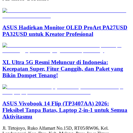
ASUS Hadirkan Monitor OLED ProArt PA27USD
PA32USD untuk Kreator Profesional
XL Ultra 5G Resmi Meluncur di Indonesia:
Kecepatan Super, Fitur Canggih, dan Paket yang
Bikin Dompet Tenang!
ASUS Vivobook 14 Flip (TP3407AA) 2026:
Fleksibel Tanpa Batas, Laptop 2-in-1 untuk Semua
Aktivitasmu
Jl. Tirtojoyo, Ruko Alfamart No.15D, RT05/RW06, Kel.