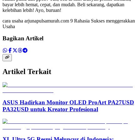
bayar lebih hemat, cepat, dan mudah. Beli sekarang, dapatkan
kelebihan lebih! Ayo, buruan!
cara usaha arjunapulsamurah.com 9 Rahasia Sukses menggerakkan
Usaha
Bagikan Artikel
Artikel Terkait
ASUS Hadirkan Monitor OLED ProArt PA27USD
PA32USD untuk Kreator Profesional
XL Ultra 5G Resmi Meluncur di Indonesia: