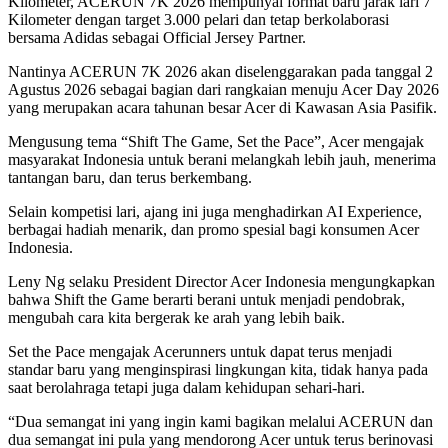
Kilometer, ACERUN 7K 2026 mempunyai format baru jarak lari 7
Kilometer dengan target 3.000 pelari dan tetap berkolaborasi
bersama Adidas sebagai Official Jersey Partner.
Nantinya ACERUN 7K 2026 akan diselenggarakan pada tanggal 2
Agustus 2026 sebagai bagian dari rangkaian menuju Acer Day 2026
yang merupakan acara tahunan besar Acer di Kawasan Asia Pasifik.
Mengusung tema “Shift The Game, Set the Pace”, Acer mengajak
masyarakat Indonesia untuk berani melangkah lebih jauh, menerima
tantangan baru, dan terus berkembang.
Selain kompetisi lari, ajang ini juga menghadirkan AI Experience,
berbagai hadiah menarik, dan promo spesial bagi konsumen Acer
Indonesia.
Leny Ng selaku President Director Acer Indonesia mengungkapkan
bahwa Shift the Game berarti berani untuk menjadi pendobrak,
mengubah cara kita bergerak ke arah yang lebih baik.
Set the Pace mengajak Acerunners untuk dapat terus menjadi
standar baru yang menginspirasi lingkungan kita, tidak hanya pada
saat berolahraga tetapi juga dalam kehidupan sehari-hari.
“Dua semangat ini yang ingin kami bagikan melalui ACERUN dan
dua semangat ini pula yang mendorong Acer untuk terus berinovasi