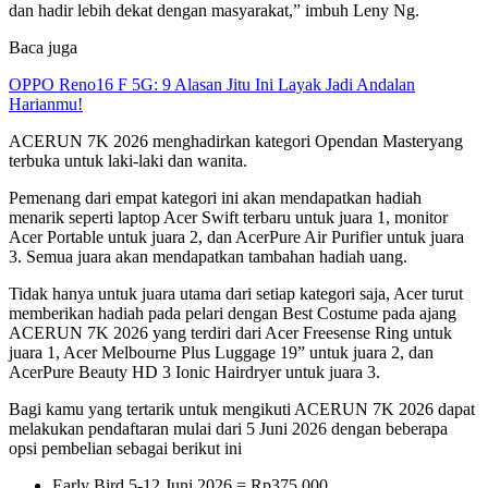
dan hadir lebih dekat dengan masyarakat,” imbuh Leny Ng.
Baca juga
OPPO Reno16 F 5G: 9 Alasan Jitu Ini Layak Jadi Andalan
Harianmu!
ACERUN 7K 2026 menghadirkan kategori Opendan Masteryang
terbuka untuk laki-laki dan wanita.
Pemenang dari empat kategori ini akan mendapatkan hadiah
menarik seperti laptop Acer Swift terbaru untuk juara 1, monitor
Acer Portable untuk juara 2, dan AcerPure Air Purifier untuk juara
3. Semua juara akan mendapatkan tambahan hadiah uang.
Tidak hanya untuk juara utama dari setiap kategori saja, Acer turut
memberikan hadiah pada pelari dengan Best Costume pada ajang
ACERUN 7K 2026 yang terdiri dari Acer Freesense Ring untuk
juara 1, Acer Melbourne Plus Luggage 19” untuk juara 2, dan
AcerPure Beauty HD 3 Ionic Hairdryer untuk juara 3.
Bagi kamu yang tertarik untuk mengikuti ACERUN 7K 2026 dapat
melakukan pendaftaran mulai dari 5 Juni 2026 dengan beberapa
opsi pembelian sebagai berikut ini
Early Bird 5-12 Juni 2026 = Rp375.000