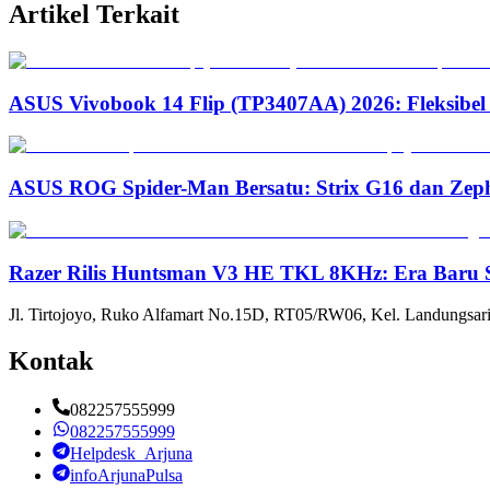
Artikel Terkait
ASUS Vivobook 14 Flip (TP3407AA) 2026: Fleksibel
ASUS ROG Spider-Man Bersatu: Strix G16 dan Zep
Razer Rilis Huntsman V3 HE TKL 8KHz: Era Baru S
Jl. Tirtojoyo, Ruko Alfamart No.15D, RT05/RW06, Kel. Landungsari
Kontak
082257555999
082257555999
Helpdesk_Arjuna
infoArjunaPulsa