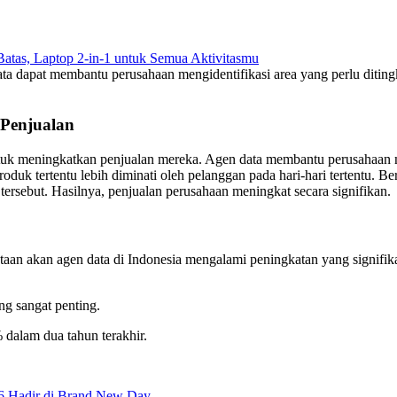
tas, Laptop 2-in-1 untuk Semua Aktivitasmu
data dapat membantu perusahaan mengidentifikasi area yang perlu diting
 Penjualan
untuk meningkatkan penjualan mereka. Agen data membantu perusahaan 
duk tertentu lebih diminati oleh pelanggan pada hari-hari tertentu. B
rsebut. Hasilnya, penjualan perusahaan meningkat secara signifikan.
aan akan agen data di Indonesia mengalami peningkatan yang signifikan
g sangat penting.
 dalam dua tahun terakhir.
6 Hadir di Brand New Day