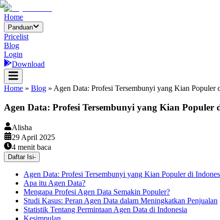
Home
Panduan
Pricelist
Blog
Login
Download
Home
»
Blog
»
Agen Data: Profesi Tersembunyi yang Kian Populer d
Agen Data: Profesi Tersembunyi yang Kian Populer d
Alisha
29 April 2025
4
menit baca
Daftar Isi
-
Agen Data: Profesi Tersembunyi yang Kian Populer di Indones
Apa itu Agen Data?
Mengapa Profesi Agen Data Semakin Populer?
Studi Kasus: Peran Agen Data dalam Meningkatkan Penjualan
Statistik Tentang Permintaan Agen Data di Indonesia
Kesimpulan