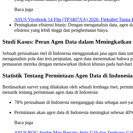
Baca juga
ASUS Vivobook 14 Flip (TP3407AA) 2026: Fleksibel Tanpa Ba
Peningkatan efisiensi bisnis: Dengan menganalisis data, agen 
efisiensi yang lebih tinggi dan penghematan biaya.
Studi Kasus: Peran Agen Data dalam Meningkatkan
Sebuah perusahaan ritel di Indonesia menggunakan jasa agen data 
menganalisis pola dan tren penjualan, agen data menemukan bahwa pro
pemasaran mereka dengan menawarkan diskon khusus pada hari-hari te
Statistik Tentang Permintaan Agen Data di Indonesia
Berdasarkan survei yang dilakukan oleh sebuah lembaga riset, permint
menarik tentang permintaan agen data di Indonesia:
78% perusahaan di Indonesia menganggap data sebagai aset yan
Permintaan akan agen data di Indonesia meningkat sebesar 40%
Baca juga
ASUS ROG Spider-Man Bersatu: Strix G16 dan Zephyrus G1