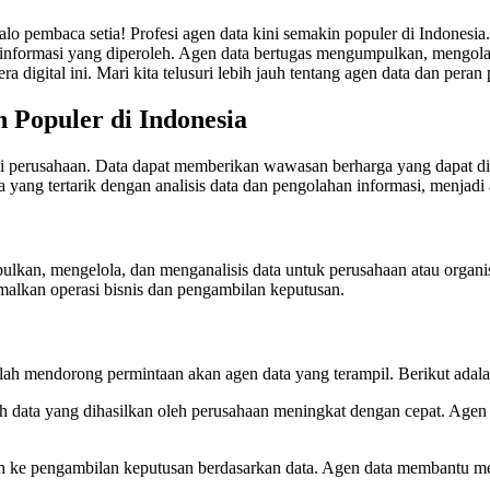
lo pembaca setia! Profesi agen data kini semakin populer di Indonesi
 informasi yang diperoleh. Agen data bertugas mengumpulkan, mengola
era digital ini. Mari kita telusuri lebih jauh tentang agen data dan pe
 Populer di Indonesia
a bagi perusahaan. Data dapat memberikan wawasan berharga yang dapat 
yang tertarik dengan analisis data dan pengolahan informasi, menjadi 
an, mengelola, dan menganalisis data untuk perusahaan atau organisa
lkan operasi bisnis dan pengambilan keputusan.
elah mendorong permintaan akan agen data yang terampil. Berikut adala
h data yang dihasilkan oleh perusahaan meningkat dengan cepat. Agen 
lih ke pengambilan keputusan berdasarkan data. Agen data membantu 