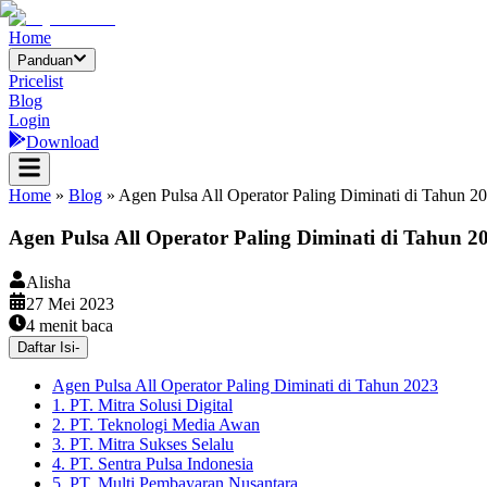
Home
Panduan
Pricelist
Blog
Login
Download
Home
»
Blog
»
Agen Pulsa All Operator Paling Diminati di Tahun 2
Agen Pulsa All Operator Paling Diminati di Tahun 2
Alisha
27 Mei 2023
4
menit baca
Daftar Isi
-
Agen Pulsa All Operator Paling Diminati di Tahun 2023
1. PT. Mitra Solusi Digital
2. PT. Teknologi Media Awan
3. PT. Mitra Sukses Selalu
4. PT. Sentra Pulsa Indonesia
5. PT. Multi Pembayaran Nusantara