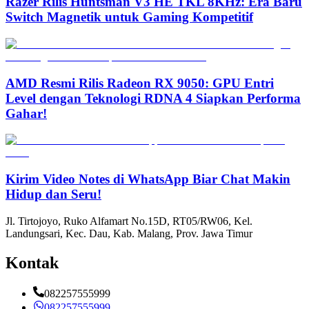
Razer Rilis Huntsman V3 HE TKL 8KHz: Era Baru
Switch Magnetik untuk Gaming Kompetitif
AMD Resmi Rilis Radeon RX 9050: GPU Entri
Level dengan Teknologi RDNA 4 Siapkan Performa
Gahar!
Kirim Video Notes di WhatsApp Biar Chat Makin
Hidup dan Seru!
Jl. Tirtojoyo, Ruko Alfamart No.15D, RT05/RW06, Kel.
Landungsari, Kec. Dau, Kab. Malang, Prov. Jawa Timur
Kontak
082257555999
082257555999