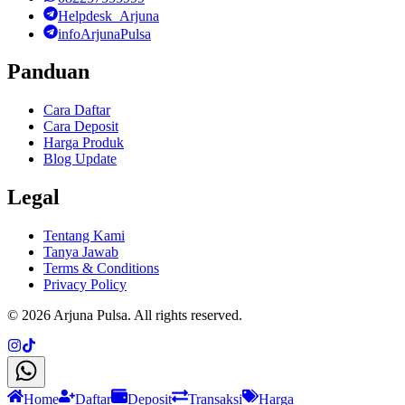
Helpdesk_Arjuna
infoArjunaPulsa
Panduan
Cara Daftar
Cara Deposit
Harga Produk
Blog Update
Legal
Tentang Kami
Tanya Jawab
Terms & Conditions
Privacy Policy
©
2026
Arjuna Pulsa
. All rights reserved.
Home
Daftar
Deposit
Transaksi
Harga