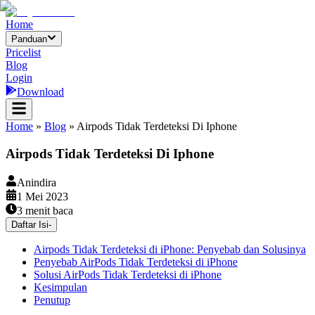
Home
Panduan
Pricelist
Blog
Login
Download
Home
»
Blog
»
Airpods Tidak Terdeteksi Di Iphone
Airpods Tidak Terdeteksi Di Iphone
Anindira
1 Mei 2023
3
menit baca
Daftar Isi
-
Airpods Tidak Terdeteksi di iPhone: Penyebab dan Solusinya
Penyebab AirPods Tidak Terdeteksi di iPhone
Solusi AirPods Tidak Terdeteksi di iPhone
Kesimpulan
Penutup