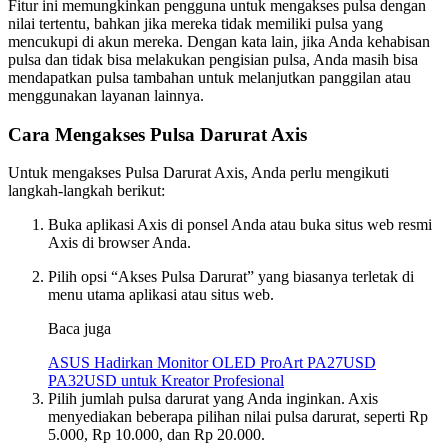
Fitur ini memungkinkan pengguna untuk mengakses pulsa dengan
nilai tertentu, bahkan jika mereka tidak memiliki pulsa yang
mencukupi di akun mereka. Dengan kata lain, jika Anda kehabisan
pulsa dan tidak bisa melakukan pengisian pulsa, Anda masih bisa
mendapatkan pulsa tambahan untuk melanjutkan panggilan atau
menggunakan layanan lainnya.
Cara Mengakses Pulsa Darurat Axis
Untuk mengakses Pulsa Darurat Axis, Anda perlu mengikuti
langkah-langkah berikut:
Buka aplikasi Axis di ponsel Anda atau buka situs web resmi
Axis di browser Anda.
Pilih opsi “Akses Pulsa Darurat” yang biasanya terletak di
menu utama aplikasi atau situs web.
Baca juga
ASUS Hadirkan Monitor OLED ProArt PA27USD
PA32USD untuk Kreator Profesional
Pilih jumlah pulsa darurat yang Anda inginkan. Axis
menyediakan beberapa pilihan nilai pulsa darurat, seperti Rp
5.000, Rp 10.000, dan Rp 20.000.