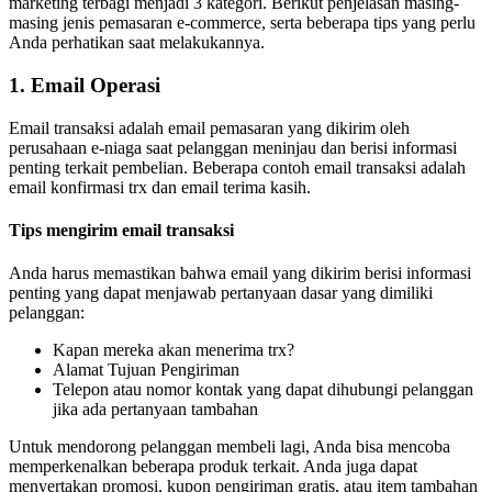
marketing terbagi menjadi 3 kategori. Berikut penjelasan masing-
masing jenis pemasaran e-commerce, serta beberapa tips yang perlu
Anda perhatikan saat melakukannya.
1. Email Operasi
Email transaksi adalah email pemasaran yang dikirim oleh
perusahaan e-niaga saat pelanggan meninjau dan berisi informasi
penting terkait pembelian. Beberapa contoh email transaksi adalah
email konfirmasi trx dan email terima kasih.
Tips mengirim email transaksi
Anda harus memastikan bahwa email yang dikirim berisi informasi
penting yang dapat menjawab pertanyaan dasar yang dimiliki
pelanggan:
Kapan mereka akan menerima trx?
Alamat Tujuan Pengiriman
Telepon atau nomor kontak yang dapat dihubungi pelanggan
jika ada pertanyaan tambahan
Untuk mendorong pelanggan membeli lagi, Anda bisa mencoba
memperkenalkan beberapa produk terkait. Anda juga dapat
menyertakan promosi, kupon pengiriman gratis, atau item tambahan