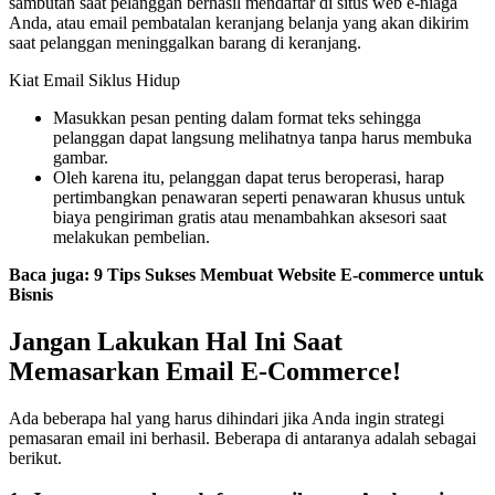
sambutan saat pelanggan berhasil mendaftar di situs web e-niaga
Anda, atau email pembatalan keranjang belanja yang akan dikirim
saat pelanggan meninggalkan barang di keranjang.
Kiat Email Siklus Hidup
Masukkan pesan penting dalam format teks sehingga
pelanggan dapat langsung melihatnya tanpa harus membuka
gambar.
Oleh karena itu, pelanggan dapat terus beroperasi, harap
pertimbangkan penawaran seperti penawaran khusus untuk
biaya pengiriman gratis atau menambahkan aksesori saat
melakukan pembelian.
Baca juga:
9 Tips Sukses Membuat Website E-commerce untuk
Bisnis
Jangan Lakukan Hal Ini Saat
Memasarkan Email E-Commerce!
Ada beberapa hal yang harus dihindari jika Anda ingin strategi
pemasaran email ini berhasil. Beberapa di antaranya adalah sebagai
berikut.