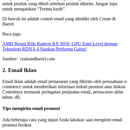
untuk produk yang dibeli sebelum produk dikirim. Jangan lupa
untuk mengatakan “Terima kasih”.
Di bawah ini adalah contoh email yang dimiliki oleh Create &
Barrel.
Baca juga
AMD Resmi Rilis Radeon RX 9050: GPU Entri Level dengan
Teknologi RDNA 4 Siapkan Performa Gahar!
Sumber: crateandbarrel.com
2. Email Iklan
Email iklan adalah email pemasaran yang dikirim oleh perusahaan e-
commerce untuk memberikan informasi terkait promosi atau diskon.
Contohnya termasuk peringatan penjualan email, penawaran akhir
tahun, dll.
Tips mengirim email promosi
Ada beberapa cara yang dapat Anda lakukan saat mengirim email
promosi berikut.