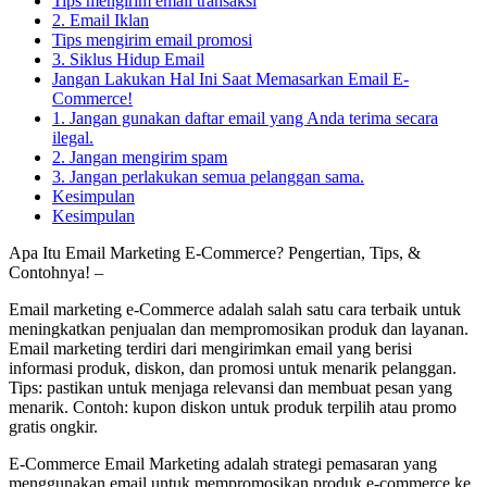
Tips mengirim email transaksi
2. Email Iklan
Tips mengirim email promosi
3. Siklus Hidup Email
Jangan Lakukan Hal Ini Saat Memasarkan Email E-
Commerce!
1. Jangan gunakan daftar email yang Anda terima secara
ilegal.
2. Jangan mengirim spam
3. Jangan perlakukan semua pelanggan sama.
Kesimpulan
Kesimpulan
Apa Itu Email Marketing E-Commerce? Pengertian, Tips, &
Contohnya! –
Email marketing e-Commerce adalah salah satu cara terbaik untuk
meningkatkan penjualan dan mempromosikan produk dan layanan.
Email marketing terdiri dari mengirimkan email yang berisi
informasi produk, diskon, dan promosi untuk menarik pelanggan.
Tips: pastikan untuk menjaga relevansi dan membuat pesan yang
menarik. Contoh: kupon diskon untuk produk terpilih atau promo
gratis ongkir.
E-Commerce Email Marketing adalah strategi pemasaran yang
menggunakan email untuk mempromosikan produk e-commerce ke