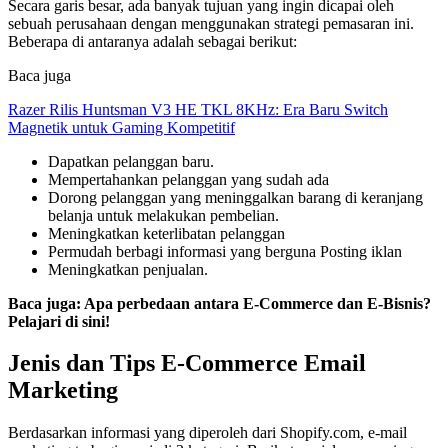
Secara garis besar, ada banyak tujuan yang ingin dicapai oleh
sebuah perusahaan dengan menggunakan strategi pemasaran ini.
Beberapa di antaranya adalah sebagai berikut:
Baca juga
Razer Rilis Huntsman V3 HE TKL 8KHz: Era Baru Switch
Magnetik untuk Gaming Kompetitif
Dapatkan pelanggan baru.
Mempertahankan pelanggan yang sudah ada
Dorong pelanggan yang meninggalkan barang di keranjang
belanja untuk melakukan pembelian.
Meningkatkan keterlibatan pelanggan
Permudah berbagi informasi yang berguna Posting iklan
Meningkatkan penjualan.
Baca juga:
Apa perbedaan antara E-Commerce dan E-Bisnis?
Pelajari di sini!
Jenis dan Tips E-Commerce Email
Marketing
Berdasarkan informasi yang diperoleh dari Shopify.com, e-mail