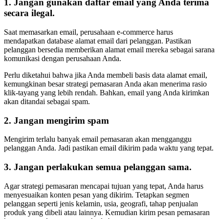
1. Jangan gunakan daftar email yang Anda terima
secara ilegal.
Saat memasarkan email, perusahaan e-commerce harus
mendapatkan database alamat email dari pelanggan. Pastikan
pelanggan bersedia memberikan alamat email mereka sebagai sarana
komunikasi dengan perusahaan Anda.
Perlu diketahui bahwa jika Anda membeli basis data alamat email,
kemungkinan besar strategi pemasaran Anda akan menerima rasio
klik-tayang yang lebih rendah. Bahkan, email yang Anda kirimkan
akan ditandai sebagai spam.
2. Jangan mengirim spam
Mengirim terlalu banyak email pemasaran akan mengganggu
pelanggan Anda. Jadi pastikan email dikirim pada waktu yang tepat.
3. Jangan perlakukan semua pelanggan sama.
Agar strategi pemasaran mencapai tujuan yang tepat, Anda harus
menyesuaikan konten pesan yang dikirim. Tetapkan segmen
pelanggan seperti jenis kelamin, usia, geografi, tahap penjualan
produk yang dibeli atau lainnya. Kemudian kirim pesan pemasaran