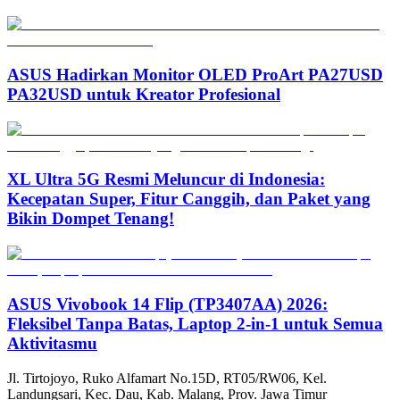
ASUS Hadirkan Monitor OLED ProArt PA27USD
PA32USD untuk Kreator Profesional
XL Ultra 5G Resmi Meluncur di Indonesia:
Kecepatan Super, Fitur Canggih, dan Paket yang
Bikin Dompet Tenang!
ASUS Vivobook 14 Flip (TP3407AA) 2026:
Fleksibel Tanpa Batas, Laptop 2-in-1 untuk Semua
Aktivitasmu
Jl. Tirtojoyo, Ruko Alfamart No.15D, RT05/RW06, Kel.
Landungsari, Kec. Dau, Kab. Malang, Prov. Jawa Timur