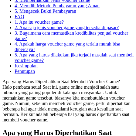
3. Memperhatikan Jenis Voucher Game
4. Memilih Metode Pembayaran yang Aman
5. Mengecek Bukti Pembayaran
FAQ
1. Apa itu voucher game?
2. Apa saja jenis voucher game yang tersedia di pasar?
3. Bagaimana cara memastikan kredibilitas penjual voucher
game?
4. Apakah harga voucher game yang terlalu murah bisa
dipercaya?
5. Apa yang harus dilakukan jika terjadi masalah saat membeli
voucher game?
Kesimpulan
Penutupan
Apa yang Harus Diperhatikan Saat Membeli Voucher Game? –
Halo pembaca setia! Saat ini, game online menjadi salah satu
hiburan yang paling populer di kalangan masyarakat. Untuk
memainkan game tersebut, biasanya kita membutuhkan voucher
game. Namun, sebelum membeli voucher game, perlu diperhatikan
beberapa hal agar tidak mengalami kerugian atau kesulitan saat
bermain. Berikut adalah beberapa hal yang harus diperhatikan saat
membeli voucher game.
Apa yang Harus Diperhatikan Saat