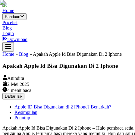
Home
Panduan
Pricelist
Blog
Login
Download
Home
»
Blog
»
Apakah Apple Id Bisa Digunakan Di 2 Iphone
Apakah Apple Id Bisa Digunakan Di 2 Iphone
Anindira
2 Mei 2025
4
menit baca
Daftar Isi
-
Apple ID Bisa Digunakan di 2 iPhone? Benarkah?
Kesimpulan
Penutup
Apakah Apple Id Bisa Digunakan Di 2 Iphone – Halo pembaca setia, 
pengguna Apple, terutama bagi mereka yang memiliki lebih dari satu 