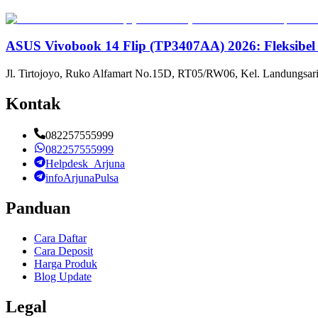
ASUS Vivobook 14 Flip (TP3407AA) 2026: Fleksibel
Jl. Tirtojoyo, Ruko Alfamart No.15D, RT05/RW06, Kel. Landungsari
Kontak
082257555999
082257555999
Helpdesk_Arjuna
infoArjunaPulsa
Panduan
Cara Daftar
Cara Deposit
Harga Produk
Blog Update
Legal