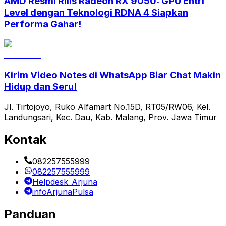
AMD Resmi Rilis Radeon RX 9050: GPU Entri
Level dengan Teknologi RDNA 4 Siapkan
Performa Gahar!
Kirim Video Notes di WhatsApp Biar Chat Makin
Hidup dan Seru!
Jl. Tirtojoyo, Ruko Alfamart No.15D, RT05/RW06, Kel.
Landungsari, Kec. Dau, Kab. Malang, Prov. Jawa Timur
Kontak
082257555999
082257555999
Helpdesk_Arjuna
infoArjunaPulsa
Panduan