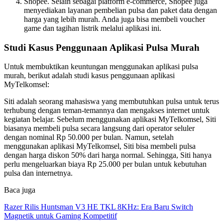
Shopee. Selain sebagai platform e-commerce, Shopee juga
menyediakan layanan pembelian pulsa dan paket data dengan
harga yang lebih murah. Anda juga bisa membeli voucher
game dan tagihan listrik melalui aplikasi ini.
Studi Kasus Penggunaan Aplikasi Pulsa Murah
Untuk membuktikan keuntungan menggunakan aplikasi pulsa
murah, berikut adalah studi kasus penggunaan aplikasi
MyTelkomsel:
Siti adalah seorang mahasiswa yang membutuhkan pulsa untuk terus
terhubung dengan teman-temannya dan mengakses internet untuk
kegiatan belajar. Sebelum menggunakan aplikasi MyTelkomsel, Siti
biasanya membeli pulsa secara langsung dari operator seluler
dengan nominal Rp 50.000 per bulan. Namun, setelah
menggunakan aplikasi MyTelkomsel, Siti bisa membeli pulsa
dengan harga diskon 50% dari harga normal. Sehingga, Siti hanya
perlu mengeluarkan biaya Rp 25.000 per bulan untuk kebutuhan
pulsa dan internetnya.
Baca juga
Razer Rilis Huntsman V3 HE TKL 8KHz: Era Baru Switch
Magnetik untuk Gaming Kompetitif