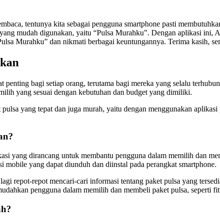
ca, tentunya kita sebagai pengguna smartphone pasti membutuhkan pul
h yang mudah digunakan, yaitu “Pulsa Murahku”. Dengan aplikasi ini, 
“Pulsa Murahku” dan nikmati berbagai keuntungannya. Terima kasih, s
akan
t penting bagi setiap orang, terutama bagi mereka yang selalu terhub
milih yang sesuai dengan kebutuhan dan budget yang dimiliki.
 pulsa yang tepat dan juga murah, yaitu dengan menggunakan aplikasi 
an?
asi yang dirancang untuk membantu pengguna dalam memilih dan memb
asi mobile yang dapat diunduh dan diinstal pada perangkat smartphone.
i repot-repot mencari-cari informasi tentang paket pulsa yang tersedia
emudahkan pengguna dalam memilih dan membeli paket pulsa, seperti fitur
ah?