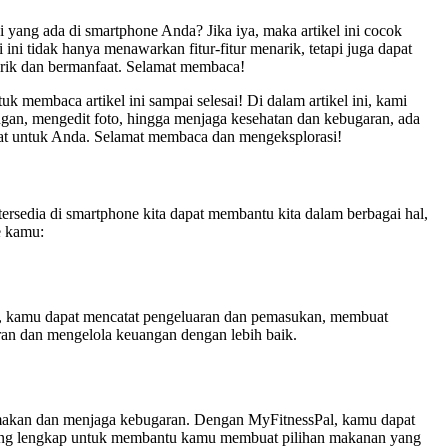
ng ada di smartphone Anda? Jika iya, maka artikel ini cocok
ni tidak hanya menawarkan fitur-fitur menarik, tetapi juga dapat
rik dan bermanfaat. Selamat membaca!
 membaca artikel ini sampai selesai! Di dalam artikel ini, kami
an, mengedit foto, hingga menjaga kesehatan dan kebugaran, ada
faat untuk Anda. Selamat membaca dan mengeksplorasi!
tersedia di smartphone kita dapat membantu kita dalam berbagai hal,
e kamu:
i, kamu dapat mencatat pengeluaran dan pemasukan, membuat
ran dan mengelola keuangan dengan lebih baik.
a makan dan menjaga kebugaran. Dengan MyFitnessPal, kamu dapat
i yang lengkap untuk membantu kamu membuat pilihan makanan yang