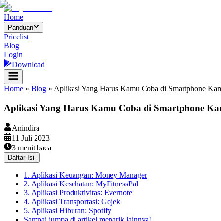
Home
Panduan
Pricelist
Blog
Login
Download
Home
»
Blog
»
Aplikasi Yang Harus Kamu Coba di Smartphone Ka
Aplikasi Yang Harus Kamu Coba di Smartphone K
Anindira
11 Juli 2023
3
menit baca
Daftar Isi
-
1. Aplikasi Keuangan: Money Manager
2. Aplikasi Kesehatan: MyFitnessPal
3. Aplikasi Produktivitas: Evernote
4. Aplikasi Transportasi: Gojek
5. Aplikasi Hiburan: Spotify
Sampai jumpa di artikel menarik lainnya!