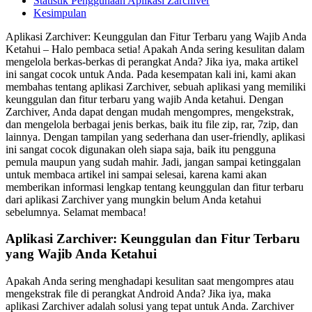
Statistik Penggunaan Aplikasi Zarchiver
Kesimpulan
Aplikasi Zarchiver: Keunggulan dan Fitur Terbaru yang Wajib Anda
Ketahui – Halo pembaca setia! Apakah Anda sering kesulitan dalam
mengelola berkas-berkas di perangkat Anda? Jika iya, maka artikel
ini sangat cocok untuk Anda. Pada kesempatan kali ini, kami akan
membahas tentang aplikasi Zarchiver, sebuah aplikasi yang memiliki
keunggulan dan fitur terbaru yang wajib Anda ketahui. Dengan
Zarchiver, Anda dapat dengan mudah mengompres, mengekstrak,
dan mengelola berbagai jenis berkas, baik itu file zip, rar, 7zip, dan
lainnya. Dengan tampilan yang sederhana dan user-friendly, aplikasi
ini sangat cocok digunakan oleh siapa saja, baik itu pengguna
pemula maupun yang sudah mahir. Jadi, jangan sampai ketinggalan
untuk membaca artikel ini sampai selesai, karena kami akan
memberikan informasi lengkap tentang keunggulan dan fitur terbaru
dari aplikasi Zarchiver yang mungkin belum Anda ketahui
sebelumnya. Selamat membaca!
Aplikasi Zarchiver: Keunggulan dan Fitur Terbaru
yang Wajib Anda Ketahui
Apakah Anda sering menghadapi kesulitan saat mengompres atau
mengekstrak file di perangkat Android Anda? Jika iya, maka
aplikasi Zarchiver adalah solusi yang tepat untuk Anda. Zarchiver