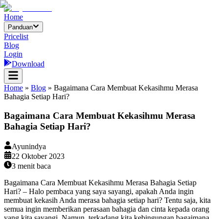
Home
Panduan
Pricelist
Blog
Login
Download
Home
»
Blog
»
Bagaimana Cara Membuat Kekasihmu Merasa
Bahagia Setiap Hari?
Bagaimana Cara Membuat Kekasihmu Merasa
Bahagia Setiap Hari?
Ayunindya
22 Oktober 2023
3
menit baca
Bagaimana Cara Membuat Kekasihmu Merasa Bahagia Setiap
Hari? – Halo pembaca yang saya sayangi, apakah Anda ingin
membuat kekasih Anda merasa bahagia setiap hari? Tentu saja, kita
semua ingin memberikan perasaan bahagia dan cinta kepada orang
yang kita sayangi. Namun, terkadang kita kebingungan bagaimana