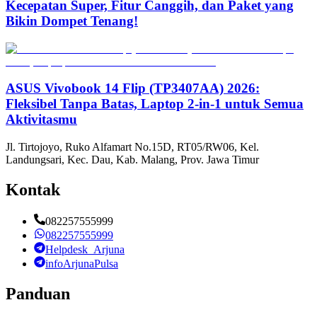
Kecepatan Super, Fitur Canggih, dan Paket yang
Bikin Dompet Tenang!
ASUS Vivobook 14 Flip (TP3407AA) 2026:
Fleksibel Tanpa Batas, Laptop 2-in-1 untuk Semua
Aktivitasmu
Jl. Tirtojoyo, Ruko Alfamart No.15D, RT05/RW06, Kel.
Landungsari, Kec. Dau, Kab. Malang, Prov. Jawa Timur
Kontak
082257555999
082257555999
Helpdesk_Arjuna
infoArjunaPulsa
Panduan