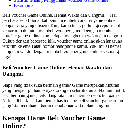
Statistik tentang Penggunaan Voucher Game Online
Kesimpulan
Beli Voucher Game Online, Hemat Waktu dan Uangmu! – Hai
pembaca setia! Sudahkah kamu membeli voucher game online
dengan cara yang efisien? Kini, kamu tidak perlu lagi repot-repot
keluar rumah untuk membeli voucher game. Dengan membeli
voucher game online, kamu dapat menghemat waktu dan uangmu.
Cukup dengan beberapa klik, voucher game online akan langsung
terkirim ke email atau nomor handphone kamu. Yuk, mulai hemat
uang dan waktu dengan membeli voucher game online sekarang
juga!
Beli Voucher Game Online, Hemat Waktu dan
Uangmu!
Siapa yang tidak suka bermain game? Game merupakan hiburan
yang menjadi pilihan banyak orang di seluruh dunia. Namun, untuk
bisa bermain game, terkadang kita harus membeli voucher game.
Nah, kali ini kita akan membahas tentang beli voucher game online
yang bisa membantu kamu menghemat waktu dan uangmu.
Kenapa Harus Beli Voucher Game
Online?