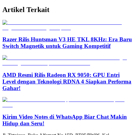
Artikel Terkait
Razer Rilis Huntsman V3 HE TKL 8KHz: Era Baru
Switch Magnetik untuk Gaming Kompetitif
AMD Resmi Rilis Radeon RX 9050: GPU Entri
Level dengan Teknologi RDNA 4 Siapkan Performa
Gahar!
Kirim Video Notes di WhatsApp Biar Chat Makin
Hidup dan Seru!