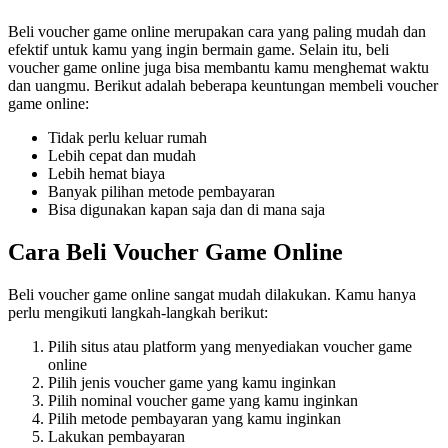
Beli voucher game online merupakan cara yang paling mudah dan
efektif untuk kamu yang ingin bermain game. Selain itu, beli
voucher game online juga bisa membantu kamu menghemat waktu
dan uangmu. Berikut adalah beberapa keuntungan membeli voucher
game online:
Tidak perlu keluar rumah
Lebih cepat dan mudah
Lebih hemat biaya
Banyak pilihan metode pembayaran
Bisa digunakan kapan saja dan di mana saja
Cara Beli Voucher Game Online
Beli voucher game online sangat mudah dilakukan. Kamu hanya
perlu mengikuti langkah-langkah berikut:
Pilih situs atau platform yang menyediakan voucher game
online
Pilih jenis voucher game yang kamu inginkan
Pilih nominal voucher game yang kamu inginkan
Pilih metode pembayaran yang kamu inginkan
Lakukan pembayaran