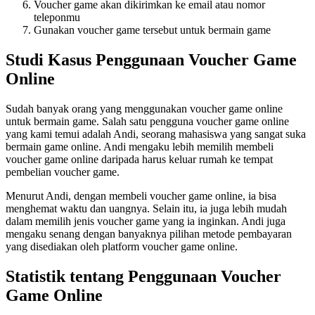
Voucher game akan dikirimkan ke email atau nomor
teleponmu
Gunakan voucher game tersebut untuk bermain game
Studi Kasus Penggunaan Voucher Game
Online
Sudah banyak orang yang menggunakan voucher game online
untuk bermain game. Salah satu pengguna voucher game online
yang kami temui adalah Andi, seorang mahasiswa yang sangat suka
bermain game online. Andi mengaku lebih memilih membeli
voucher game online daripada harus keluar rumah ke tempat
pembelian voucher game.
Menurut Andi, dengan membeli voucher game online, ia bisa
menghemat waktu dan uangnya. Selain itu, ia juga lebih mudah
dalam memilih jenis voucher game yang ia inginkan. Andi juga
mengaku senang dengan banyaknya pilihan metode pembayaran
yang disediakan oleh platform voucher game online.
Statistik tentang Penggunaan Voucher
Game Online