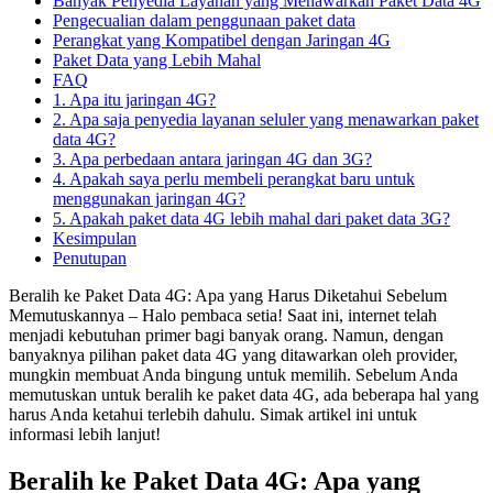
Banyak Penyedia Layanan yang Menawarkan Paket Data 4G
Pengecualian dalam penggunaan paket data
Perangkat yang Kompatibel dengan Jaringan 4G
Paket Data yang Lebih Mahal
FAQ
1. Apa itu jaringan 4G?
2. Apa saja penyedia layanan seluler yang menawarkan paket
data 4G?
3. Apa perbedaan antara jaringan 4G dan 3G?
4. Apakah saya perlu membeli perangkat baru untuk
menggunakan jaringan 4G?
5. Apakah paket data 4G lebih mahal dari paket data 3G?
Kesimpulan
Penutupan
Beralih ke Paket Data 4G: Apa yang Harus Diketahui Sebelum
Memutuskannya – Halo pembaca setia! Saat ini, internet telah
menjadi kebutuhan primer bagi banyak orang. Namun, dengan
banyaknya pilihan paket data 4G yang ditawarkan oleh provider,
mungkin membuat Anda bingung untuk memilih. Sebelum Anda
memutuskan untuk beralih ke paket data 4G, ada beberapa hal yang
harus Anda ketahui terlebih dahulu. Simak artikel ini untuk
informasi lebih lanjut!
Beralih ke Paket Data 4G: Apa yang