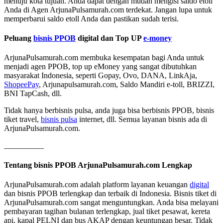
menuju kota tujuan. Anda dapat dengan mudah mengisi saldo etoll
Anda di Agen ArjunaPulsamurah.com terdekat. Jangan lupa untuk
memperbarui saldo etoll Anda dan pastikan sudah terisi.
Peluang
bisnis PPOB
digital dan Top UP
e-money
ArjunaPulsamurah.com membuka kesempatan bagi Anda untuk
menjadi agen PPOB, top up eMoney yang sangat dibutuhkan
masyarakat Indonesia, seperti Gopay, Ovo, DANA, LinkAja,
ShopeePay
, Arjunapulsamurah.com, Saldo Mandiri e-toll, BRIZZI,
BNI TapCash, dll.
Tidak hanya berbisnis pulsa, anda juga bisa berbisnis PPOB, bisnis
tiket travel,
bisnis pulsa
internet, dll. Semua layanan bisnis ada di
ArjunaPulsamurah.com.
__________
Tentang bisnis PPOB ArjunaPulsamurah.com Lengkap
ArjunaPulsamurah.com adalah platform layanan keuangan
digital
dan bisnis PPOB terlengkap dan terbaik di Indonesia. Bisnis tiket di
ArjunaPulsamurah.com sangat menguntungkan. Anda bisa melayani
pembayaran tagihan bulanan terlengkap, jual tiket pesawat, kereta
api, kapal PELNI dan bus AKAP dengan keuntungan besar. Tidak