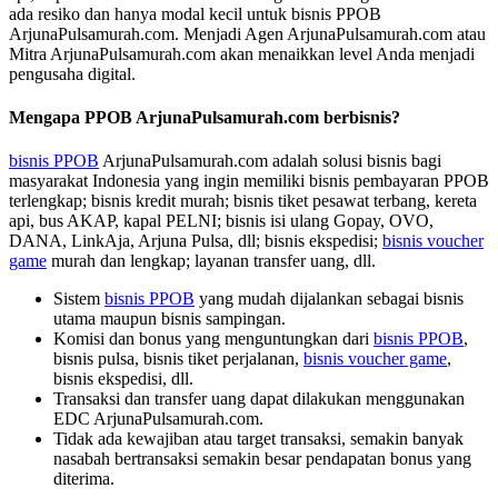
ada resiko dan hanya modal kecil untuk bisnis PPOB
ArjunaPulsamurah.com. Menjadi Agen ArjunaPulsamurah.com atau
Mitra ArjunaPulsamurah.com akan menaikkan level Anda menjadi
pengusaha digital.
Mengapa PPOB ArjunaPulsamurah.com berbisnis?
bisnis PPOB
ArjunaPulsamurah.com adalah solusi bisnis bagi
masyarakat Indonesia yang ingin memiliki bisnis pembayaran PPOB
terlengkap; bisnis kredit murah; bisnis tiket pesawat terbang, kereta
api, bus AKAP, kapal PELNI; bisnis isi ulang Gopay, OVO,
DANA, LinkAja, Arjuna Pulsa, dll; bisnis ekspedisi;
bisnis voucher
game
murah dan lengkap; layanan transfer uang, dll.
Sistem
bisnis PPOB
yang mudah dijalankan sebagai bisnis
utama maupun bisnis sampingan.
Komisi dan bonus yang menguntungkan dari
bisnis PPOB
,
bisnis pulsa, bisnis tiket perjalanan,
bisnis voucher game
,
bisnis ekspedisi, dll.
Transaksi dan transfer uang dapat dilakukan menggunakan
EDC ArjunaPulsamurah.com.
Tidak ada kewajiban atau target transaksi, semakin banyak
nasabah bertransaksi semakin besar pendapatan bonus yang
diterima.