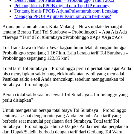
Detail Jalan Tol Pasuruan – Probolinggo Tahun 2022
Peluang bisnis PPOB digital dan Top UP e-money
Tentang bisnis PPOB ArjunaPulsamurah.com Lengkap
Mengapa PPOB ArjunaPulsamurah.com berbisnis?
Arjunapulsamurah.com, Kota Malang – News update terhangat
tentang Berapa Tarif Tol Surabaya – Probolinggo? – Apa Aja Ada
#Berapa #Tarif #Tol #Surabaya #Probolinggo #Apa #Aja #Ada
Tol Trans Jawa di Pulau Jawa bagian timur telah dibangun hingga
Probolinggo sepanjang 1.167 km. Lalu berapa tarif Tol Surabaya –
Probolinggo sepanjang 122,85 km?
Total tarif Tol Surabaya – Probolinggo perlu diperhatikan agar Anda
bisa menyiapkan saldo uang elektronik atau e-toll yang memadai.
Pastikan saldo e-toll Anda mencukupi sebelum menggunakan tol
Surabaya – Probolinggo.
Berapa total saldo saat melewati Tol Surabaya – Probolinggo yang
perlu disiapkan?
Untuk mengetahui berapa total biaya Tol Surabaya – Probolinggo
tentunya sesuai dengan rute yang Anda tempuh. Ada tarif yang
berbeda saat memulai perjalanan dari Surabaya. Total tarif Tol
Surabaya – Probolinggo tahun 2022 jika Anda memulai perjalanan
dari Dupak/Satelit, berbeda dengan tarif dari Gerbang Tol Waru.