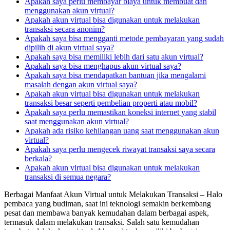
Apakah saya perlu membayar biaya untuk membuat dan
menggunakan akun virtual?
Apakah akun virtual bisa digunakan untuk melakukan
transaksi secara anonim?
Apakah saya bisa mengganti metode pembayaran yang sudah
dipilih di akun virtual saya?
Apakah saya bisa memiliki lebih dari satu akun virtual?
Apakah saya bisa menghapus akun virtual saya?
Apakah saya bisa mendapatkan bantuan jika mengalami
masalah dengan akun virtual saya?
Apakah akun virtual bisa digunakan untuk melakukan
transaksi besar seperti pembelian properti atau mobil?
Apakah saya perlu memastikan koneksi internet yang stabil
saat menggunakan akun virtual?
Apakah ada risiko kehilangan uang saat menggunakan akun
virtual?
Apakah saya perlu mengecek riwayat transaksi saya secara
berkala?
Apakah akun virtual bisa digunakan untuk melakukan
transaksi di semua negara?
Berbagai Manfaat Akun Virtual untuk Melakukan Transaksi – Halo
pembaca yang budiman, saat ini teknologi semakin berkembang
pesat dan membawa banyak kemudahan dalam berbagai aspek,
termasuk dalam melakukan transaksi. Salah satu kemudahan