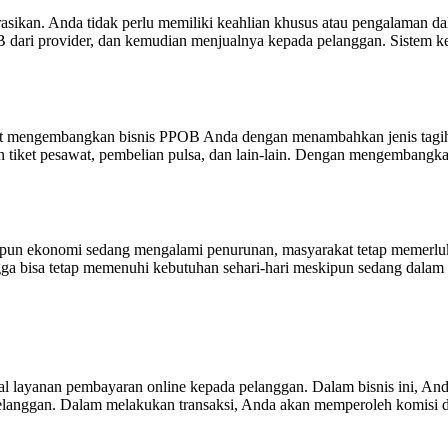
sikan. Anda tidak perlu memiliki keahlian khusus atau pengalaman dal
B dari provider, dan kemudian menjualnya kepada pelanggan. Sistem 
t mengembangkan bisnis PPOB Anda dengan menambahkan jenis tagihan
 tiket pesawat, pembelian pulsa, dan lain-lain. Dengan mengembangk
skipun ekonomi sedang mengalami penurunan, masyarakat tetap memer
a bisa tetap memenuhi kebutuhan sehari-hari meskipun sedang dalam si
 layanan pembayaran online kepada pelanggan. Dalam bisnis ini, Anda
ada pelanggan. Dalam melakukan transaksi, Anda akan memperoleh komisi