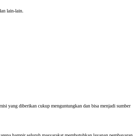
an lain-lain.
omisi yang diberikan cukup menguntungkan dan bisa menjadi sumber
r, karena hampir seluruh masyarakat membutuhkan layanan pembayaran