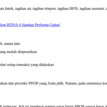
 listrik, tagihan air, tagihan telepon, tagihan BPJS, tagihan asuransi, d
logi RDNA 4 Siapkan Performa Gahar!
 antara lain:
yang mudah dioperasikan
ri setiap transaksi yang dilakukan
ibayarkan dan provider PPOB yang Anda pilih. Namun, pada umumnya k
 di pedesaan. Hal ini membuat potensi pasar bisnis PPOB sangat besa