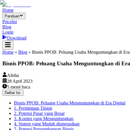
Home
Panduan
Pricelist
Blog
Login
Download
Home
»
Blog
»
Bisnis PPOB: Peluang Usaha Menguntungkan di Era 
Bisnis PPOB: Peluang Usaha Menguntungkan di Era 
Alisha
28 April 2023
5
menit baca
Daftar Isi
-
Bisnis PPOB: Peluang Usaha Menguntungkan di Era Digital
1. Permintaan Tinggi
2. Potensi Pasar yang Besar
3. Komisi yang Menguntungkan
4. Sistem yang Mudah dioperasikan
5. Potensi Pengembangan Bisnis