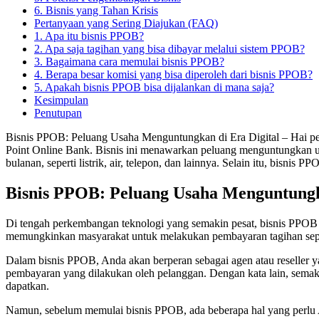
6. Bisnis yang Tahan Krisis
Pertanyaan yang Sering Diajukan (FAQ)
1. Apa itu bisnis PPOB?
2. Apa saja tagihan yang bisa dibayar melalui sistem PPOB?
3. Bagaimana cara memulai bisnis PPOB?
4. Berapa besar komisi yang bisa diperoleh dari bisnis PPOB?
5. Apakah bisnis PPOB bisa dijalankan di mana saja?
Kesimpulan
Penutupan
Bisnis PPOB: Peluang Usaha Menguntungkan di Era Digital – Hai pemb
Point Online Bank. Bisnis ini menawarkan peluang menguntungkan
bulanan, seperti listrik, air, telepon, dan lainnya. Selain itu, bi
Bisnis PPOB: Peluang Usaha Menguntungka
Di tengah perkembangan teknologi yang semakin pesat, bisnis PPOB
memungkinkan masyarakat untuk melakukan pembayaran tagihan seperti l
Dalam bisnis PPOB, Anda akan berperan sebagai agen atau reseller 
pembayaran yang dilakukan oleh pelanggan. Dengan kata lain, sem
dapatkan.
Namun, sebelum memulai bisnis PPOB, ada beberapa hal yang perlu A