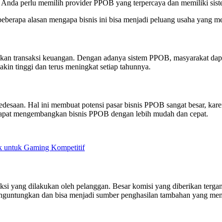
, Anda perlu memilih provider PPOB yang terpercaya dan memiliki sis
eberapa alasan mengapa bisnis ini bisa menjadi peluang usaha yang me
n transaksi keuangan. Dengan adanya sistem PPOB, masyarakat dapat
in tinggi dan terus meningkat setiap tahunnya.
 pedesaan. Hal ini membuat potensi pasar bisnis PPOB sangat besar, 
 dapat mengembangkan bisnis PPOB dengan lebih mudah dan cepat.
 untuk Gaming Kompetitif
si yang dilakukan oleh pelanggan. Besar komisi yang diberikan terga
guntungkan dan bisa menjadi sumber penghasilan tambahan yang men