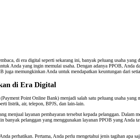
aca, di era digital seperti sekarang ini, banyak peluang usaha yang 
 untuk Anda yang ingin memulai usaha. Dengan adanya PPOB, Anda d
snis PPOB juga memungkinkan Anda untuk mendapatkan keuntungan dari set
n di Era Digital
 (Payment Point Online Bank) menjadi salah satu peluang usaha yang
istrik, air, telepon, BPJS, dan lain-lain.
yang menjual layanan pembayaran tersebut kepada pelanggan. Dalam me
akin banyak pelanggan yang menggunakan layanan PPOB yang Anda taw
nda perhatikan. Pertama, Anda perlu mengetahui jenis tagihan apa sa