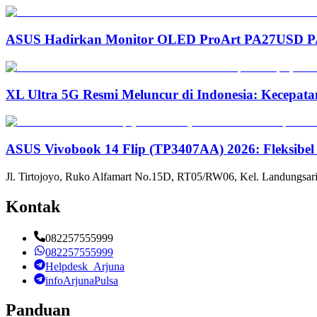
ASUS Hadirkan Monitor OLED ProArt PA27USD PA3
XL Ultra 5G Resmi Meluncur di Indonesia: Kecepata
ASUS Vivobook 14 Flip (TP3407AA) 2026: Fleksibel
Jl. Tirtojoyo, Ruko Alfamart No.15D, RT05/RW06, Kel. Landungsari
Kontak
082257555999
082257555999
Helpdesk_Arjuna
infoArjunaPulsa
Panduan