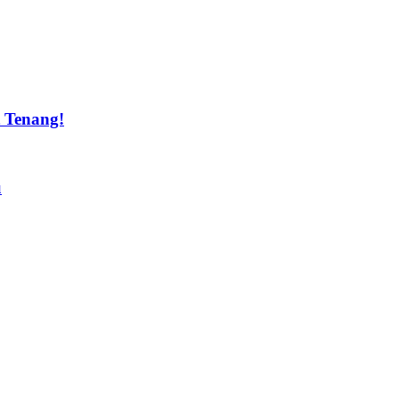
t Tenang!
u